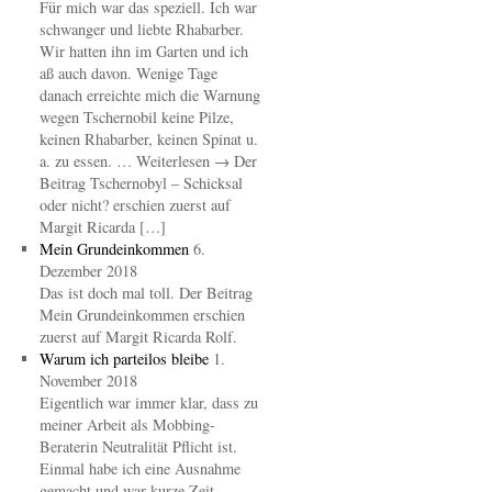
Für mich war das speziell. Ich war
schwanger und liebte Rhabarber.
Wir hatten ihn im Garten und ich
aß auch davon. Wenige Tage
danach erreichte mich die Warnung
wegen Tschernobil keine Pilze,
keinen Rhabarber, keinen Spinat u.
a. zu essen. … Weiterlesen → Der
Beitrag Tschernobyl – Schicksal
oder nicht? erschien zuerst auf
Margit Ricarda […]
Mein Grundeinkommen
6.
Dezember 2018
Das ist doch mal toll. Der Beitrag
Mein Grundeinkommen erschien
zuerst auf Margit Ricarda Rolf.
Warum ich parteilos bleibe
1.
November 2018
Eigentlich war immer klar, dass zu
meiner Arbeit als Mobbing-
Beraterin Neutralität Pflicht ist.
Einmal habe ich eine Ausnahme
gemacht und war kurze Zeit