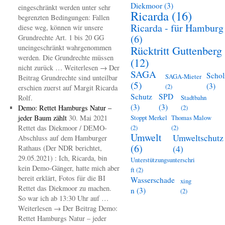
Diekmoor
(3)
eingeschränkt werden unter sehr
Ricarda
(16)
begrenzten Bedingungen: Fallen
Ricarda - für Hamburg
diese weg, können wir unsere
(6)
Grundrechte Art. 1 bis 20 GG
uneingeschränkt wahrgenommen
Rücktritt Guttenberg
werden. Die Grundrechte müssen
(12)
nicht zurück … Weiterlesen → Der
SAGA
Schol
SAGA-Mieter
Beitrag Grundrechte sind unteilbar
(5)
(3)
(2)
erschien zuerst auf Margit Ricarda
Schutz
SPD
Rolf.
Stadtbahn
(3)
(3)
Demo: Rettet Hamburgs Natur –
(2)
jeder Baum zählt
30. Mai 2021
Stoppt Merkel
Thomas Malow
Rettet das Diekmoor / DEMO-
(2)
(2)
Umwelt
Umweltschutz
Abschluss auf dem Hamburger
(6)
(4)
Rathaus (Der NDR berichtet,
29.05.2021) : Ich, Ricarda, bin
Unterstützungsunterschri
kein Demo-Gänger, hatte mich aber
ft
(2)
bereit erklärt, Fotos für die BI
Wasserschade
xing
Rettet das Diekmoor zu machen.
n
(3)
(2)
So war ich ab 13:30 Uhr auf …
Weiterlesen → Der Beitrag Demo:
Rettet Hamburgs Natur – jeder