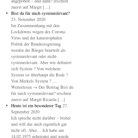
angepöbelt – und dann? erschien
zuerst auf Margit […]
Bist du für mich systemrelevant?
23. November 2020
Im Zusammenhang mit den
Lockdowns wegen des Corona-
Virus und der katastrophalen
Politik der Bundesregierung
werden die Bürger beurteilt als
systemrelevant oder nicht-
systemrelevant. Aber wie definiert
sich System ? Von welchem
System ist überhaupt die Rede ?
Von Merkels System ? …
Weiterlesen → Der Beitrag Bist du
für mich systemrelevant? erschien
zuerst auf Margit Ricarda […]
Heute ist ein besonderer Tag
27.
September 2020
Ich spreche nicht darüber – bisher
und will das auch eigentlich gar
nicht oft. Aber… Ich habe am
14.02.1975 geheiratet und wurde