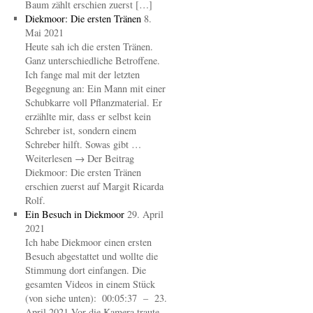
Baum zählt erschien zuerst […]
Diekmoor: Die ersten Tränen
8.
Mai 2021
Heute sah ich die ersten Tränen.
Ganz unterschiedliche Betroffene.
Ich fange mal mit der letzten
Begegnung an: Ein Mann mit einer
Schubkarre voll Pflanzmaterial. Er
erzählte mir, dass er selbst kein
Schreber ist, sondern einem
Schreber hilft. Sowas gibt …
Weiterlesen → Der Beitrag
Diekmoor: Die ersten Tränen
erschien zuerst auf Margit Ricarda
Rolf.
Ein Besuch in Diekmoor
29. April
2021
Ich habe Diekmoor einen ersten
Besuch abgestattet und wollte die
Stimmung dort einfangen. Die
gesamten Videos in einem Stück
(von siehe unten): 00:05:37 – 23.
April 2021 Vor die Kamera traute