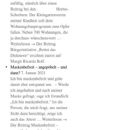
zufällig, nämlich über einen
Beitrag bei den . Hortus-
Schrebern: Der Kleingartenverein
meiner Kindheit soll dem
Wohnungsbauprogramm zum Opfer
fallen. Neben 700 Wohnungen, die
ja durchaus wünschenswert …
Weiterlesen → Der Beitrag
Bürgerinitiative „Rettet das
Diekmoor“ erschien zuerst auf
Margit Ricarda Rolf.
Maskenbefreit – angepöbelt – und
dann?
7. Januar 2021
Ich bin maskenbefreit und gehe
damit eher entspannt um. – Werde
ich angehalten und nach meiner
Maske gefragt, sage ich freundlich:
„Ich bin maskenbefreit.“ Ist die
Person, die mich fragt, aus meiner
Sicht dazu berechtigt, zeige ich
auch das Attest … Weiterlesen →
Der Beitrag Maskenbefreit –