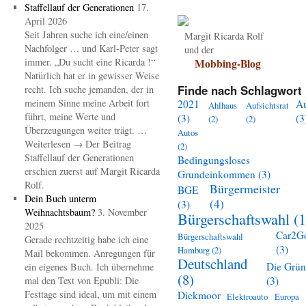
Staffellauf der Generationen
17.
April 2026
Seit Jahren suche ich eine/einen
Margit Ricarda Rolf
Nachfolger … und Karl-Peter sagt
und der
immer. „Du sucht eine Ricarda !“
Mobbing-Blog
Natürlich hat er in gewisser Weise
Finde nach Schlagwort 
recht. Ich suche jemanden, der in
meinem Sinne meine Arbeit fort
2021
A
Ahlhaus
Aufsichtsrat
führt, meine Werte und
(3)
(3
(2)
(2)
Überzeugungen weiter trägt. …
Autos
Weiterlesen → Der Beitrag
(2)
Staffellauf der Generationen
Bedingungsloses
erschien zuerst auf Margit Ricarda
Grundeinkommen
(3)
Rolf.
Bürgermeister
BGE
Dein Buch unterm
(4)
(3)
Weihnachtsbaum?
3. November
Bürgerschaftswahl
(1
2025
Car2G
Bürgerschaftswahl
Gerade rechtzeitig habe ich eine
(3)
Hamburg
(2)
Mail bekommen. Anregungen für
Deutschland
Die Grü
ein eigenes Buch. Ich übernehme
(8)
mal den Text von Epubli: Die
(3)
Festtage sind ideal, um mit einem
Diekmoor
Elektroauto
Europa