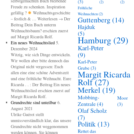
selbstgemachten Buch bleibende
(3)
(2)
(2)
Freude zu schenken. Inspiration
Fröhliche
gefällig ?
Weihnachtsgeschichte
Weihnachten
(2)
Guttenberg
(14)
– festlich & … Weiterlesen → Der
Beitrag Dein Buch unterm
Hajduk
Weihnachtsbaum? erschien zuerst
(5)
auf Margit Ricarda Rolf.
Hamburg
(29)
Ein neues Weihnachtslied
5.
Karl-Peter
Dezember 2024
(9)
Witzig, wie sich Dinge entwickeln.
Wir wollen aber bitte dennoch das
Karl-Peter
Original nicht vergessen: Euch
Grube
(3)
Margit Ricarda
allen eine eine schöne Adventszeit
und eine fröhliche Weihnacht. Eure
Rolf
(27)
Ricarda . . : Der Beitrag Ein neues
Merkel
(19)
Weihnachtslied erschien zuerst auf
Margit Ricarda Rolf.
Mobbing-
Moor
Grundrechte sind unteilbar
6.
Zentrale
(4)
(3)
August 2021
Olaf Scholz
Ulrike Guérot stellt
(7)
unmissverständlich klar, das unsere
Politik
(13)
Grundrechte nicht weggenommen
Rettet das
werden können. Sie können