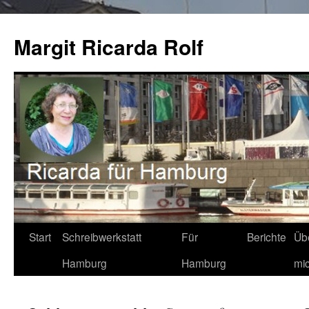
Zum
Inhalt
Margit Ricarda Rolf
springen
Start
Schreibwerkstatt
Für
Berichte
Üb
Hamburg
Hamburg
mi