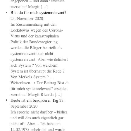
angepöbelt – und dann? erschien
zuerst auf Margit […]
Bist du für mich systemrelevant?
23. November 2020
Im Zusammenhang mit den
Lockdowns wegen des Corona-
Virus und der katastrophalen
Politik der Bundesregierung
werden die Bürger beurteilt als
systemrelevant oder nicht-
systemrelevant. Aber wie definiert
sich System ? Von welchem
System ist überhaupt die Rede ?
Von Merkels System ? …
Weiterlesen → Der Beitrag Bist du
für mich systemrelevant? erschien
zuerst auf Margit Ricarda […]
Heute ist ein besonderer Tag
27.
September 2020
Ich spreche nicht darüber – bisher
und will das auch eigentlich gar
nicht oft. Aber… Ich habe am
14.02.1975 geheiratet und wurde