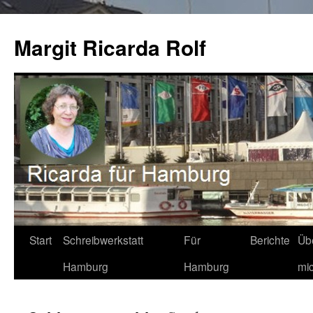
Zum
Inhalt
Margit Ricarda Rolf
springen
Start
Schreibwerkstatt
Für
Berichte
Üb
Hamburg
Hamburg
mi