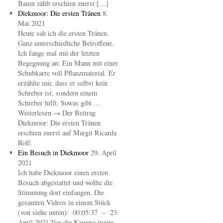
Baum zählt erschien zuerst […]
Diekmoor: Die ersten Tränen
8.
Mai 2021
Heute sah ich die ersten Tränen.
Ganz unterschiedliche Betroffene.
Ich fange mal mit der letzten
Begegnung an: Ein Mann mit einer
Schubkarre voll Pflanzmaterial. Er
erzählte mir, dass er selbst kein
Schreber ist, sondern einem
Schreber hilft. Sowas gibt …
Weiterlesen → Der Beitrag
Diekmoor: Die ersten Tränen
erschien zuerst auf Margit Ricarda
Rolf.
Ein Besuch in Diekmoor
29. April
2021
Ich habe Diekmoor einen ersten
Besuch abgestattet und wollte die
Stimmung dort einfangen. Die
gesamten Videos in einem Stück
(von siehe unten): 00:05:37 – 23.
April 2021 Vor die Kamera traute