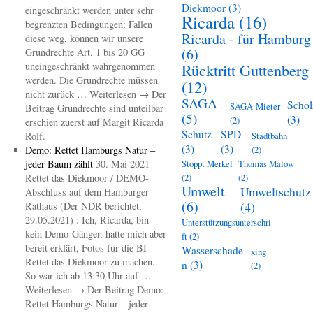
Diekmoor
(3)
eingeschränkt werden unter sehr
Ricarda
(16)
begrenzten Bedingungen: Fallen
Ricarda - für Hamburg
diese weg, können wir unsere
(6)
Grundrechte Art. 1 bis 20 GG
uneingeschränkt wahrgenommen
Rücktritt Guttenberg
werden. Die Grundrechte müssen
(12)
nicht zurück … Weiterlesen → Der
SAGA
Schol
SAGA-Mieter
Beitrag Grundrechte sind unteilbar
(5)
(3)
(2)
erschien zuerst auf Margit Ricarda
Schutz
SPD
Rolf.
Stadtbahn
(3)
(3)
Demo: Rettet Hamburgs Natur –
(2)
jeder Baum zählt
30. Mai 2021
Stoppt Merkel
Thomas Malow
Rettet das Diekmoor / DEMO-
(2)
(2)
Umwelt
Umweltschutz
Abschluss auf dem Hamburger
(6)
(4)
Rathaus (Der NDR berichtet,
29.05.2021) : Ich, Ricarda, bin
Unterstützungsunterschri
kein Demo-Gänger, hatte mich aber
ft
(2)
bereit erklärt, Fotos für die BI
Wasserschade
xing
Rettet das Diekmoor zu machen.
n
(3)
(2)
So war ich ab 13:30 Uhr auf …
Weiterlesen → Der Beitrag Demo:
Rettet Hamburgs Natur – jeder