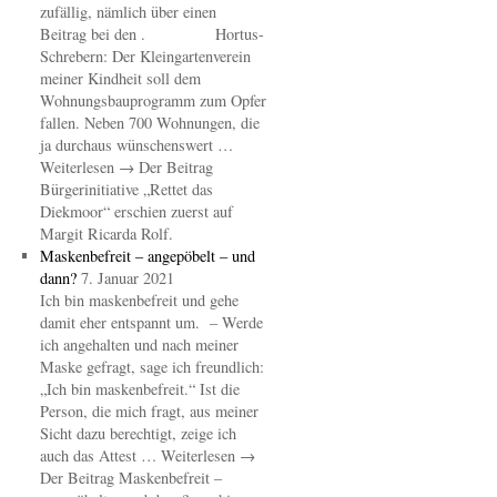
zufällig, nämlich über einen
Beitrag bei den . Hortus-
Schrebern: Der Kleingartenverein
meiner Kindheit soll dem
Wohnungsbauprogramm zum Opfer
fallen. Neben 700 Wohnungen, die
ja durchaus wünschenswert …
Weiterlesen → Der Beitrag
Bürgerinitiative „Rettet das
Diekmoor“ erschien zuerst auf
Margit Ricarda Rolf.
Maskenbefreit – angepöbelt – und
dann?
7. Januar 2021
Ich bin maskenbefreit und gehe
damit eher entspannt um. – Werde
ich angehalten und nach meiner
Maske gefragt, sage ich freundlich:
„Ich bin maskenbefreit.“ Ist die
Person, die mich fragt, aus meiner
Sicht dazu berechtigt, zeige ich
auch das Attest … Weiterlesen →
Der Beitrag Maskenbefreit –