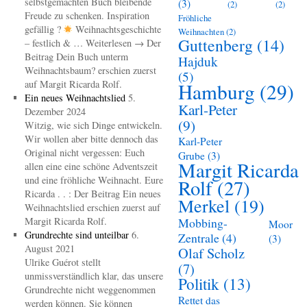
selbstgemachten Buch bleibende
(3)
(2)
(2)
Freude zu schenken. Inspiration
Fröhliche
gefällig ?
Weihnachtsgeschichte
Weihnachten
(2)
Guttenberg
(14)
– festlich & … Weiterlesen → Der
Beitrag Dein Buch unterm
Hajduk
Weihnachtsbaum? erschien zuerst
(5)
auf Margit Ricarda Rolf.
Hamburg
(29)
Ein neues Weihnachtslied
5.
Karl-Peter
Dezember 2024
(9)
Witzig, wie sich Dinge entwickeln.
Wir wollen aber bitte dennoch das
Karl-Peter
Original nicht vergessen: Euch
Grube
(3)
Margit Ricarda
allen eine eine schöne Adventszeit
und eine fröhliche Weihnacht. Eure
Rolf
(27)
Ricarda . . : Der Beitrag Ein neues
Merkel
(19)
Weihnachtslied erschien zuerst auf
Margit Ricarda Rolf.
Mobbing-
Moor
Grundrechte sind unteilbar
6.
Zentrale
(4)
(3)
August 2021
Olaf Scholz
Ulrike Guérot stellt
(7)
unmissverständlich klar, das unsere
Politik
(13)
Grundrechte nicht weggenommen
Rettet das
werden können. Sie können