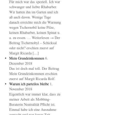
Für mich war das speziell. Ich war
schwanger und liebte Rhabarber.
Wir hatten ihn im Garten und ich
aß auch davon. Wenige Tage
danach erreichte mich die Warnung
wegen Tschernobil keine Pilze,
keinen Rhabarber, keinen Spinat u.
a. zu essen. … Weiterlesen → Der
Beitrag Tschernobyl – Schicksal
oder nicht? erschien zuerst auf
Margit Ricarda […]
Mein Grundeinkommen
6.
Dezember 2018
Das ist doch mal toll. Der Beitrag
Mein Grundeinkommen erschien
zuerst auf Margit Ricarda Rolf.
Warum ich parteilos bleibe
1.
November 2018
Eigentlich war immer klar, dass zu
meiner Arbeit als Mobbing-
Beraterin Neutralität Pflicht ist.
Einmal habe ich eine Ausnahme
gemacht und war kurze Zeit