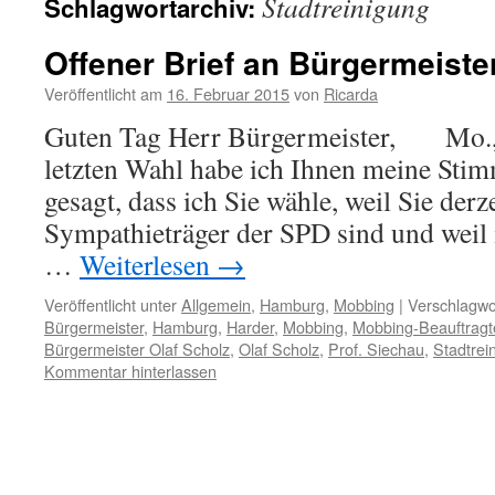
Stadtreinigung
Schlagwortarchiv:
Offener Brief an Bürgermeiste
Veröffentlicht am
16. Februar 2015
von
Ricarda
Guten Tag Herr Bürgermeister, Mo., 
letzten Wahl habe ich Ihnen meine Sti
gesagt, dass ich Sie wähle, weil Sie derze
Sympathieträger der SPD sind und weil 
…
Weiterlesen
→
Veröffentlicht unter
Allgemein
,
Hamburg
,
Mobbing
|
Verschlagwor
Bürgermeister
,
Hamburg
,
Harder
,
Mobbing
,
Mobbing-Beauftragt
Bürgermeister Olaf Scholz
,
Olaf Scholz
,
Prof. Siechau
,
Stadtrei
Kommentar hinterlassen