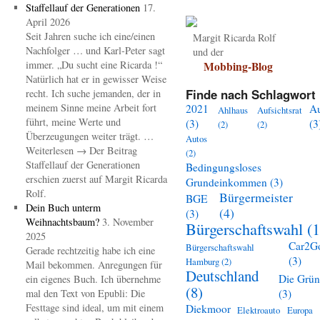
Staffellauf der Generationen
17.
April 2026
Seit Jahren suche ich eine/einen
Margit Ricarda Rolf
Nachfolger … und Karl-Peter sagt
und der
immer. „Du sucht eine Ricarda !“
Mobbing-Blog
Natürlich hat er in gewisser Weise
Finde nach Schlagwort 
recht. Ich suche jemanden, der in
meinem Sinne meine Arbeit fort
2021
A
Ahlhaus
Aufsichtsrat
führt, meine Werte und
(3)
(3
(2)
(2)
Überzeugungen weiter trägt. …
Autos
Weiterlesen → Der Beitrag
(2)
Staffellauf der Generationen
Bedingungsloses
erschien zuerst auf Margit Ricarda
Grundeinkommen
(3)
Rolf.
Bürgermeister
BGE
Dein Buch unterm
(4)
(3)
Weihnachtsbaum?
3. November
Bürgerschaftswahl
(1
2025
Car2G
Bürgerschaftswahl
Gerade rechtzeitig habe ich eine
(3)
Hamburg
(2)
Mail bekommen. Anregungen für
Deutschland
Die Grü
ein eigenes Buch. Ich übernehme
(8)
mal den Text von Epubli: Die
(3)
Festtage sind ideal, um mit einem
Diekmoor
Elektroauto
Europa