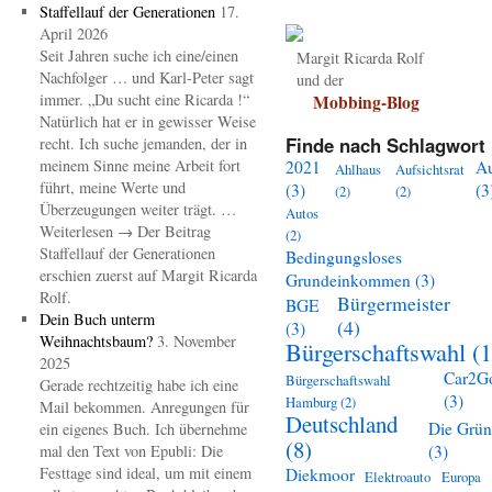
Staffellauf der Generationen
17.
April 2026
Seit Jahren suche ich eine/einen
Margit Ricarda Rolf
Nachfolger … und Karl-Peter sagt
und der
immer. „Du sucht eine Ricarda !“
Mobbing-Blog
Natürlich hat er in gewisser Weise
Finde nach Schlagwort 
recht. Ich suche jemanden, der in
meinem Sinne meine Arbeit fort
2021
A
Ahlhaus
Aufsichtsrat
führt, meine Werte und
(3)
(3
(2)
(2)
Überzeugungen weiter trägt. …
Autos
Weiterlesen → Der Beitrag
(2)
Staffellauf der Generationen
Bedingungsloses
erschien zuerst auf Margit Ricarda
Grundeinkommen
(3)
Rolf.
Bürgermeister
BGE
Dein Buch unterm
(4)
(3)
Weihnachtsbaum?
3. November
Bürgerschaftswahl
(1
2025
Car2G
Bürgerschaftswahl
Gerade rechtzeitig habe ich eine
(3)
Hamburg
(2)
Mail bekommen. Anregungen für
Deutschland
Die Grü
ein eigenes Buch. Ich übernehme
(8)
mal den Text von Epubli: Die
(3)
Festtage sind ideal, um mit einem
Diekmoor
Elektroauto
Europa