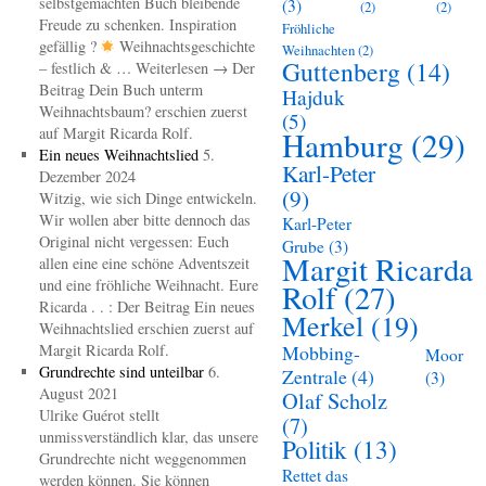
selbstgemachten Buch bleibende
(3)
(2)
(2)
Freude zu schenken. Inspiration
Fröhliche
gefällig ?
Weihnachtsgeschichte
Weihnachten
(2)
Guttenberg
(14)
– festlich & … Weiterlesen → Der
Beitrag Dein Buch unterm
Hajduk
Weihnachtsbaum? erschien zuerst
(5)
auf Margit Ricarda Rolf.
Hamburg
(29)
Ein neues Weihnachtslied
5.
Karl-Peter
Dezember 2024
(9)
Witzig, wie sich Dinge entwickeln.
Wir wollen aber bitte dennoch das
Karl-Peter
Original nicht vergessen: Euch
Grube
(3)
Margit Ricarda
allen eine eine schöne Adventszeit
und eine fröhliche Weihnacht. Eure
Rolf
(27)
Ricarda . . : Der Beitrag Ein neues
Merkel
(19)
Weihnachtslied erschien zuerst auf
Margit Ricarda Rolf.
Mobbing-
Moor
Grundrechte sind unteilbar
6.
Zentrale
(4)
(3)
August 2021
Olaf Scholz
Ulrike Guérot stellt
(7)
unmissverständlich klar, das unsere
Politik
(13)
Grundrechte nicht weggenommen
Rettet das
werden können. Sie können