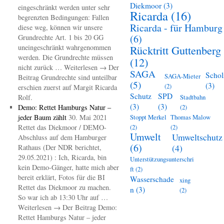
Diekmoor
(3)
eingeschränkt werden unter sehr
Ricarda
(16)
begrenzten Bedingungen: Fallen
Ricarda - für Hamburg
diese weg, können wir unsere
(6)
Grundrechte Art. 1 bis 20 GG
uneingeschränkt wahrgenommen
Rücktritt Guttenberg
werden. Die Grundrechte müssen
(12)
nicht zurück … Weiterlesen → Der
SAGA
Schol
SAGA-Mieter
Beitrag Grundrechte sind unteilbar
(5)
(3)
(2)
erschien zuerst auf Margit Ricarda
Schutz
SPD
Rolf.
Stadtbahn
(3)
(3)
Demo: Rettet Hamburgs Natur –
(2)
jeder Baum zählt
30. Mai 2021
Stoppt Merkel
Thomas Malow
Rettet das Diekmoor / DEMO-
(2)
(2)
Umwelt
Umweltschutz
Abschluss auf dem Hamburger
(6)
(4)
Rathaus (Der NDR berichtet,
29.05.2021) : Ich, Ricarda, bin
Unterstützungsunterschri
kein Demo-Gänger, hatte mich aber
ft
(2)
bereit erklärt, Fotos für die BI
Wasserschade
xing
Rettet das Diekmoor zu machen.
n
(3)
(2)
So war ich ab 13:30 Uhr auf …
Weiterlesen → Der Beitrag Demo:
Rettet Hamburgs Natur – jeder