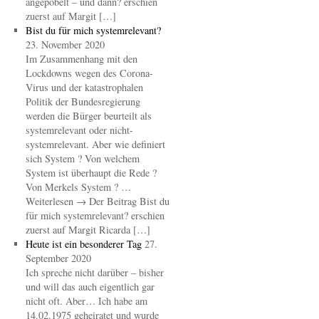
angepöbelt – und dann? erschien
zuerst auf Margit […]
Bist du für mich systemrelevant?
23. November 2020
Im Zusammenhang mit den
Lockdowns wegen des Corona-
Virus und der katastrophalen
Politik der Bundesregierung
werden die Bürger beurteilt als
systemrelevant oder nicht-
systemrelevant. Aber wie definiert
sich System ? Von welchem
System ist überhaupt die Rede ?
Von Merkels System ? …
Weiterlesen → Der Beitrag Bist du
für mich systemrelevant? erschien
zuerst auf Margit Ricarda […]
Heute ist ein besonderer Tag
27.
September 2020
Ich spreche nicht darüber – bisher
und will das auch eigentlich gar
nicht oft. Aber… Ich habe am
14.02.1975 geheiratet und wurde