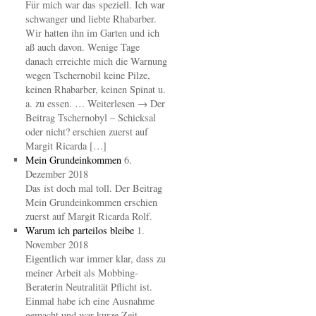
Für mich war das speziell. Ich war
schwanger und liebte Rhabarber.
Wir hatten ihn im Garten und ich
aß auch davon. Wenige Tage
danach erreichte mich die Warnung
wegen Tschernobil keine Pilze,
keinen Rhabarber, keinen Spinat u.
a. zu essen. … Weiterlesen → Der
Beitrag Tschernobyl – Schicksal
oder nicht? erschien zuerst auf
Margit Ricarda […]
Mein Grundeinkommen
6.
Dezember 2018
Das ist doch mal toll. Der Beitrag
Mein Grundeinkommen erschien
zuerst auf Margit Ricarda Rolf.
Warum ich parteilos bleibe
1.
November 2018
Eigentlich war immer klar, dass zu
meiner Arbeit als Mobbing-
Beraterin Neutralität Pflicht ist.
Einmal habe ich eine Ausnahme
gemacht und war kurze Zeit