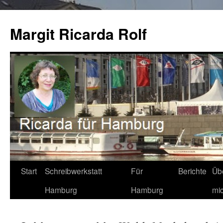
Zum
Inhalt
Margit Ricarda Rolf
springen
Start
Schreibwerkstatt
Für
Berichte
Üb
Hamburg
Hamburg
mi