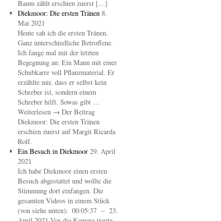
Baum zählt erschien zuerst […]
Diekmoor: Die ersten Tränen
8.
Mai 2021
Heute sah ich die ersten Tränen.
Ganz unterschiedliche Betroffene.
Ich fange mal mit der letzten
Begegnung an: Ein Mann mit einer
Schubkarre voll Pflanzmaterial. Er
erzählte mir, dass er selbst kein
Schreber ist, sondern einem
Schreber hilft. Sowas gibt …
Weiterlesen → Der Beitrag
Diekmoor: Die ersten Tränen
erschien zuerst auf Margit Ricarda
Rolf.
Ein Besuch in Diekmoor
29. April
2021
Ich habe Diekmoor einen ersten
Besuch abgestattet und wollte die
Stimmung dort einfangen. Die
gesamten Videos in einem Stück
(von siehe unten): 00:05:37 – 23.
April 2021 Vor die Kamera traute