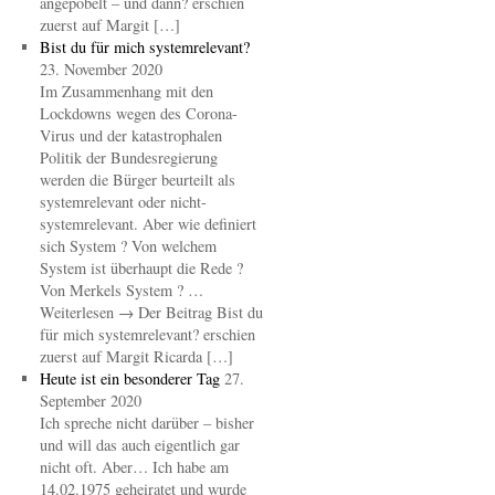
angepöbelt – und dann? erschien
zuerst auf Margit […]
Bist du für mich systemrelevant?
23. November 2020
Im Zusammenhang mit den
Lockdowns wegen des Corona-
Virus und der katastrophalen
Politik der Bundesregierung
werden die Bürger beurteilt als
systemrelevant oder nicht-
systemrelevant. Aber wie definiert
sich System ? Von welchem
System ist überhaupt die Rede ?
Von Merkels System ? …
Weiterlesen → Der Beitrag Bist du
für mich systemrelevant? erschien
zuerst auf Margit Ricarda […]
Heute ist ein besonderer Tag
27.
September 2020
Ich spreche nicht darüber – bisher
und will das auch eigentlich gar
nicht oft. Aber… Ich habe am
14.02.1975 geheiratet und wurde