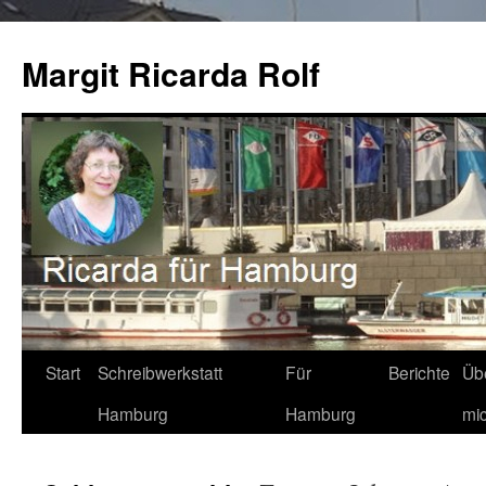
Zum
Inhalt
Margit Ricarda Rolf
springen
Start
Schreibwerkstatt
Für
Berichte
Üb
Hamburg
Hamburg
mi