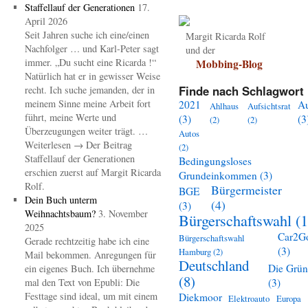
Staffellauf der Generationen
17.
April 2026
Seit Jahren suche ich eine/einen
Margit Ricarda Rolf
Nachfolger … und Karl-Peter sagt
und der
immer. „Du sucht eine Ricarda !“
Mobbing-Blog
Natürlich hat er in gewisser Weise
Finde nach Schlagwort 
recht. Ich suche jemanden, der in
meinem Sinne meine Arbeit fort
2021
A
Ahlhaus
Aufsichtsrat
führt, meine Werte und
(3)
(3
(2)
(2)
Überzeugungen weiter trägt. …
Autos
Weiterlesen → Der Beitrag
(2)
Staffellauf der Generationen
Bedingungsloses
erschien zuerst auf Margit Ricarda
Grundeinkommen
(3)
Rolf.
Bürgermeister
BGE
Dein Buch unterm
(4)
(3)
Weihnachtsbaum?
3. November
Bürgerschaftswahl
(1
2025
Car2G
Bürgerschaftswahl
Gerade rechtzeitig habe ich eine
(3)
Hamburg
(2)
Mail bekommen. Anregungen für
Deutschland
Die Grü
ein eigenes Buch. Ich übernehme
(8)
mal den Text von Epubli: Die
(3)
Festtage sind ideal, um mit einem
Diekmoor
Elektroauto
Europa