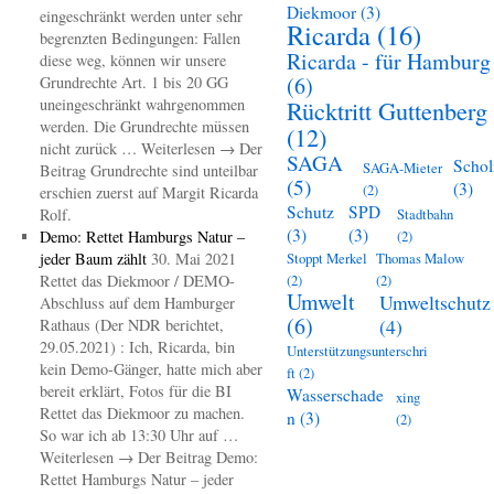
Diekmoor
(3)
eingeschränkt werden unter sehr
Ricarda
(16)
begrenzten Bedingungen: Fallen
Ricarda - für Hamburg
diese weg, können wir unsere
(6)
Grundrechte Art. 1 bis 20 GG
uneingeschränkt wahrgenommen
Rücktritt Guttenberg
werden. Die Grundrechte müssen
(12)
nicht zurück … Weiterlesen → Der
SAGA
Schol
SAGA-Mieter
Beitrag Grundrechte sind unteilbar
(5)
(3)
(2)
erschien zuerst auf Margit Ricarda
Schutz
SPD
Rolf.
Stadtbahn
(3)
(3)
Demo: Rettet Hamburgs Natur –
(2)
jeder Baum zählt
30. Mai 2021
Stoppt Merkel
Thomas Malow
Rettet das Diekmoor / DEMO-
(2)
(2)
Umwelt
Umweltschutz
Abschluss auf dem Hamburger
(6)
(4)
Rathaus (Der NDR berichtet,
29.05.2021) : Ich, Ricarda, bin
Unterstützungsunterschri
kein Demo-Gänger, hatte mich aber
ft
(2)
bereit erklärt, Fotos für die BI
Wasserschade
xing
Rettet das Diekmoor zu machen.
n
(3)
(2)
So war ich ab 13:30 Uhr auf …
Weiterlesen → Der Beitrag Demo:
Rettet Hamburgs Natur – jeder