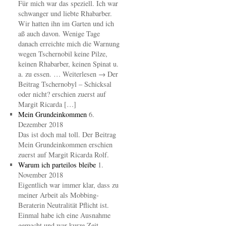
Für mich war das speziell. Ich war
schwanger und liebte Rhabarber.
Wir hatten ihn im Garten und ich
aß auch davon. Wenige Tage
danach erreichte mich die Warnung
wegen Tschernobil keine Pilze,
keinen Rhabarber, keinen Spinat u.
a. zu essen. … Weiterlesen → Der
Beitrag Tschernobyl – Schicksal
oder nicht? erschien zuerst auf
Margit Ricarda […]
Mein Grundeinkommen
6.
Dezember 2018
Das ist doch mal toll. Der Beitrag
Mein Grundeinkommen erschien
zuerst auf Margit Ricarda Rolf.
Warum ich parteilos bleibe
1.
November 2018
Eigentlich war immer klar, dass zu
meiner Arbeit als Mobbing-
Beraterin Neutralität Pflicht ist.
Einmal habe ich eine Ausnahme
gemacht und war kurze Zeit