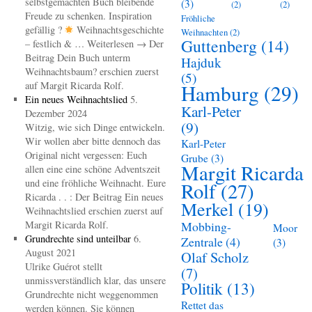
selbstgemachten Buch bleibende
(3)
(2)
(2)
Freude zu schenken. Inspiration
Fröhliche
gefällig ?
Weihnachtsgeschichte
Weihnachten
(2)
Guttenberg
(14)
– festlich & … Weiterlesen → Der
Beitrag Dein Buch unterm
Hajduk
Weihnachtsbaum? erschien zuerst
(5)
auf Margit Ricarda Rolf.
Hamburg
(29)
Ein neues Weihnachtslied
5.
Karl-Peter
Dezember 2024
(9)
Witzig, wie sich Dinge entwickeln.
Wir wollen aber bitte dennoch das
Karl-Peter
Original nicht vergessen: Euch
Grube
(3)
Margit Ricarda
allen eine eine schöne Adventszeit
und eine fröhliche Weihnacht. Eure
Rolf
(27)
Ricarda . . : Der Beitrag Ein neues
Merkel
(19)
Weihnachtslied erschien zuerst auf
Margit Ricarda Rolf.
Mobbing-
Moor
Grundrechte sind unteilbar
6.
Zentrale
(4)
(3)
August 2021
Olaf Scholz
Ulrike Guérot stellt
(7)
unmissverständlich klar, das unsere
Politik
(13)
Grundrechte nicht weggenommen
Rettet das
werden können. Sie können