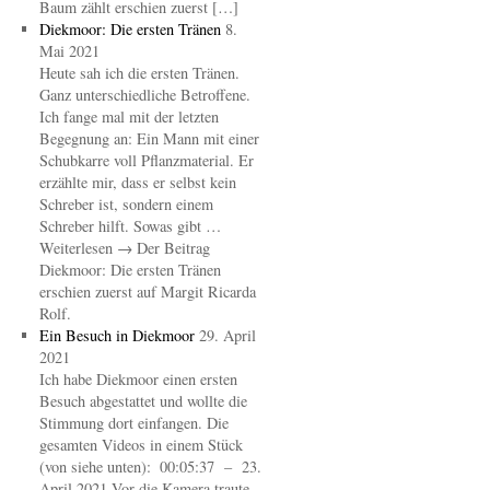
Baum zählt erschien zuerst […]
Diekmoor: Die ersten Tränen
8.
Mai 2021
Heute sah ich die ersten Tränen.
Ganz unterschiedliche Betroffene.
Ich fange mal mit der letzten
Begegnung an: Ein Mann mit einer
Schubkarre voll Pflanzmaterial. Er
erzählte mir, dass er selbst kein
Schreber ist, sondern einem
Schreber hilft. Sowas gibt …
Weiterlesen → Der Beitrag
Diekmoor: Die ersten Tränen
erschien zuerst auf Margit Ricarda
Rolf.
Ein Besuch in Diekmoor
29. April
2021
Ich habe Diekmoor einen ersten
Besuch abgestattet und wollte die
Stimmung dort einfangen. Die
gesamten Videos in einem Stück
(von siehe unten): 00:05:37 – 23.
April 2021 Vor die Kamera traute