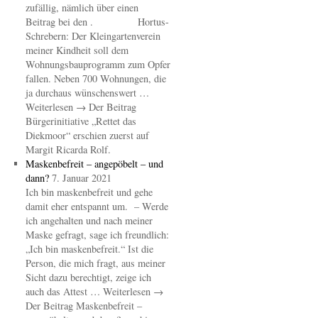
zufällig, nämlich über einen
Beitrag bei den . Hortus-
Schrebern: Der Kleingartenverein
meiner Kindheit soll dem
Wohnungsbauprogramm zum Opfer
fallen. Neben 700 Wohnungen, die
ja durchaus wünschenswert …
Weiterlesen → Der Beitrag
Bürgerinitiative „Rettet das
Diekmoor“ erschien zuerst auf
Margit Ricarda Rolf.
Maskenbefreit – angepöbelt – und
dann?
7. Januar 2021
Ich bin maskenbefreit und gehe
damit eher entspannt um. – Werde
ich angehalten und nach meiner
Maske gefragt, sage ich freundlich:
„Ich bin maskenbefreit.“ Ist die
Person, die mich fragt, aus meiner
Sicht dazu berechtigt, zeige ich
auch das Attest … Weiterlesen →
Der Beitrag Maskenbefreit –