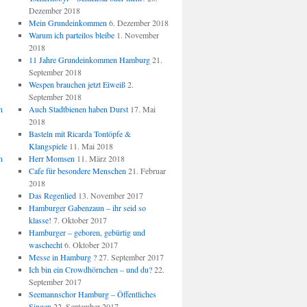
Dezember 2018
Mein Grundeinkommen
6. Dezember 2018
Warum ich parteilos bleibe
1. November
2018
11 Jahre Grundeinkommen Hamburg
21.
September 2018
Wespen brauchen jetzt Eiweiß
2.
September 2018
n
Auch Stadtbienen haben Durst
17. Mai
2018
Basteln mit Ricarda Tontöpfe &
Klangspiele
11. Mai 2018
n
Herr Momsen
11. März 2018
Cafe für besondere Menschen
21. Februar
2018
Das Regenlied
13. November 2017
Hamburger Gabenzaun – ihr seid so
klasse!
7. Oktober 2017
Hamburger – geboren, gebürtig und
waschecht
6. Oktober 2017
Messe in Hamburg ?
27. September 2017
Ich bin ein Crowdhörnchen – und du?
22.
September 2017
Seemannschor Hamburg – Öffentliches
Singen
22. September 2017