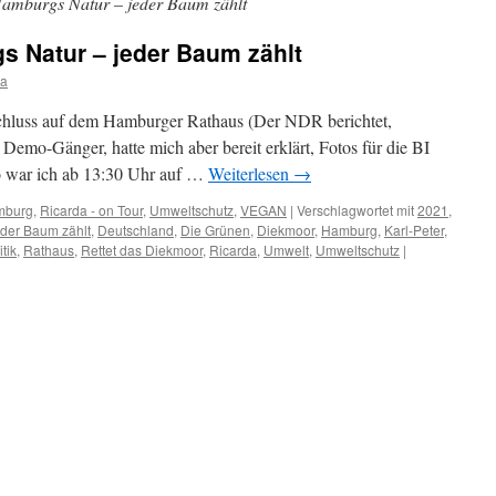
amburgs Natur – jeder Baum zählt
s Natur – jeder Baum zählt
da
hluss auf dem Hamburger Rathaus (Der NDR berichtet,
 Demo-Gänger, hatte mich aber bereit erklärt, Fotos für die BI
o war ich ab 13:30 Uhr auf …
Weiterlesen
→
mburg
,
Ricarda - on Tour
,
Umweltschutz
,
VEGAN
|
Verschlagwortet mit
2021
,
eder Baum zählt
,
Deutschland
,
Die Grünen
,
Diekmoor
,
Hamburg
,
Karl-Peter
,
itik
,
Rathaus
,
Rettet das Diekmoor
,
Ricarda
,
Umwelt
,
Umweltschutz
|