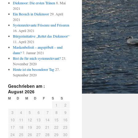
Diekmoor: Die ersten Tränen
8. Mai
2021
Ein Besuch in Diekmoor
29. April
2021
Systemrelevante Friseure und Frisuren
16. April 2021
Bürgerinitiative „Rettet das Diekmoor“
11. April 2021
Maskenbefreit – angepöbelt – und
dann?
7. Januar 2021
Bist du für mich systemrelevant?
23.
November 2020
Heute ist ein besonderer Tag
27.
September 2020
Geschrieben am :
August 2026
M
D
M
D
F
S
S
1
2
3
4
5
6
7
8
9
10
11
12
13
14
15
16
17
18
19
20
21
22
23
24
25
26
27
28
29
30