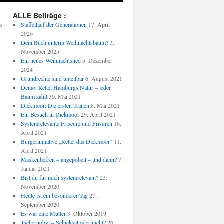
ALLE Beiträge :
us
Staffellauf der Generationen
17. April
2026
Dein Buch unterm Weihnachtsbaum?
3.
November 2025
Ein neues Weihnachtslied
5. Dezember
2024
Grundrechte sind unteilbar
6. August 2021
Demo: Rettet Hamburgs Natur – jeder
Baum zählt
30. Mai 2021
Diekmoor: Die ersten Tränen
8. Mai 2021
Ein Besuch in Diekmoor
29. April 2021
Systemrelevante Friseure und Frisuren
16.
April 2021
Bürgerinitiative „Rettet das Diekmoor“
11.
April 2021
Maskenbefreit – angepöbelt – und dann?
7.
Januar 2021
Bist du für mich systemrelevant?
23.
November 2020
Heute ist ein besonderer Tag
27.
September 2020
Es war eine Mutter
3. Oktober 2019
Tschernobyl – Schicksal oder nicht?
26.