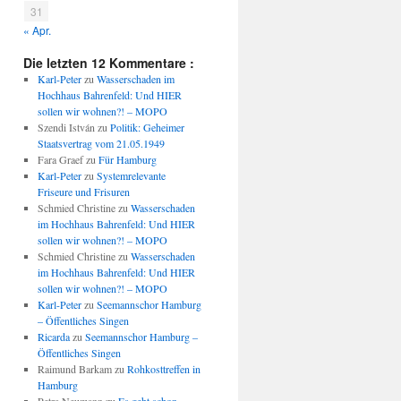
31
« Apr.
Die letzten 12 Kommentare :
Karl-Peter
zu
Wasserschaden im
Hochhaus Bahrenfeld: Und HIER
sollen wir wohnen?! – MOPO
Szendi István
zu
Politik: Geheimer
Staatsvertrag vom 21.05.1949
Fara Graef
zu
Für Hamburg
Karl-Peter
zu
Systemrelevante
Friseure und Frisuren
Schmied Christine
zu
Wasserschaden
im Hochhaus Bahrenfeld: Und HIER
sollen wir wohnen?! – MOPO
Schmied Christine
zu
Wasserschaden
im Hochhaus Bahrenfeld: Und HIER
sollen wir wohnen?! – MOPO
Karl-Peter
zu
Seemannschor Hamburg
– Öffentliches Singen
Ricarda
zu
Seemannschor Hamburg –
Öffentliches Singen
Raimund Barkam
zu
Rohkosttreffen in
Hamburg