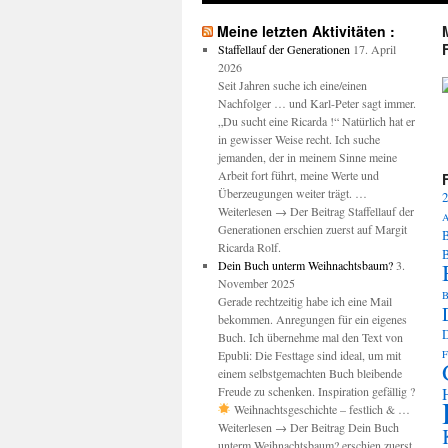
Meine letzten Aktivitäten :
Staffellauf der Generationen
17. April
2026
Seit Jahren suche ich eine/einen
Nachfolger … und Karl-Peter sagt immer.
M
„Du sucht eine Ricarda !“ Natürlich hat er
in gewisser Weise recht. Ich suche
jemanden, der in meinem Sinne meine
Arbeit fort führt, meine Werte und
Überzeugungen weiter trägt. …
2
Weiterlesen → Der Beitrag Staffellauf der
A
Generationen erschien zuerst auf Margit
B
Ricarda Rolf.
Dein Buch unterm Weihnachtsbaum?
3.
November 2025
B
Gerade rechtzeitig habe ich eine Mail
bekommen. Anregungen für ein eigenes
Buch. Ich übernehme mal den Text von
Epubli: Die Festtage sind ideal, um mit
F
einem selbstgemachten Buch bleibende
Freude zu schenken. Inspiration gefällig ?
Weihnachtsgeschichte – festlich & …
Weiterlesen → Der Beitrag Dein Buch
unterm Weihnachtsbaum? erschien zuerst