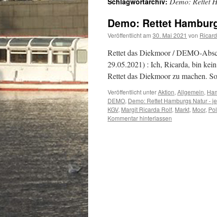
Demo: Rettet H
Schlagwortarchiv:
Demo: Rettet Hamburg
Veröffentlicht am
30. Mai 2021
von
Ricar
Rettet das Diekmoor / DEMO-Absc
29.05.2021) : Ich, Ricarda, bin kein
Rettet das Diekmoor zu machen. S
Veröffentlicht unter
Aktion
,
Allgemein
,
Ha
DEMO
,
Demo: Rettet Hamburgs Natur - j
KGV
,
Margit Ricarda Rolf
,
Markt
,
Moor
,
Pol
Kommentar hinterlassen