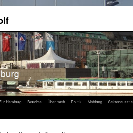
olf
Für Hamburg
Berichte
Über mich
Politik
Mobbing
Sektenausstie