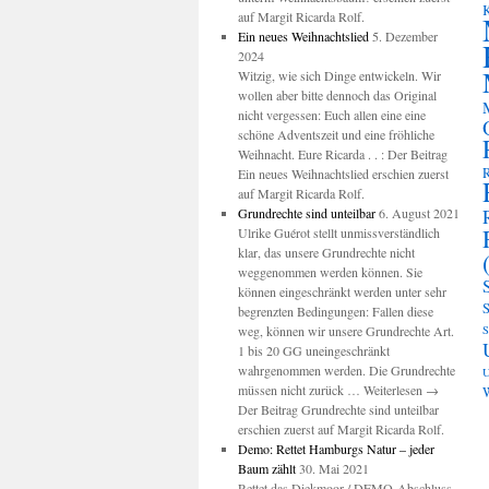
K
auf Margit Ricarda Rolf.
Ein neues Weihnachtslied
5. Dezember
2024
Witzig, wie sich Dinge entwickeln. Wir
wollen aber bitte dennoch das Original
nicht vergessen: Euch allen eine eine
schöne Adventszeit und eine fröhliche
Weihnacht. Eure Ricarda . . : Der Beitrag
R
Ein neues Weihnachtslied erschien zuerst
auf Margit Ricarda Rolf.
Grundrechte sind unteilbar
6. August 2021
Ulrike Guérot stellt unmissverständlich
klar, das unsere Grundrechte nicht
weggenommen werden können. Sie
können eingeschränkt werden unter sehr
S
begrenzten Bedingungen: Fallen diese
weg, können wir unsere Grundrechte Art.
S
1 bis 20 GG uneingeschränkt
wahrgenommen werden. Die Grundrechte
U
müssen nicht zurück … Weiterlesen →
W
Der Beitrag Grundrechte sind unteilbar
erschien zuerst auf Margit Ricarda Rolf.
Demo: Rettet Hamburgs Natur – jeder
Baum zählt
30. Mai 2021
Rettet das Diekmoor / DEMO-Abschluss