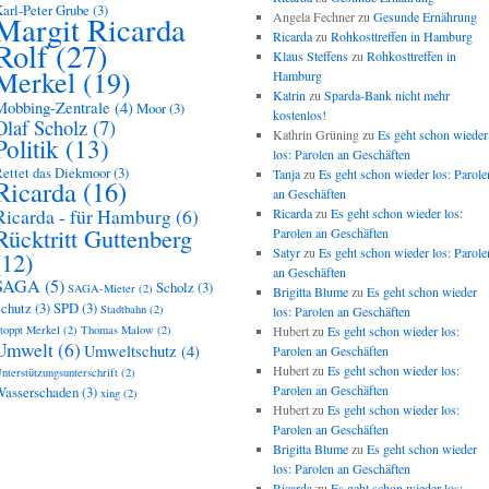
arl-Peter Grube
(3)
Angela Fechner
zu
Gesunde Ernährung
Margit Ricarda
Ricarda
zu
Rohkosttreffen in Hamburg
Rolf
(27)
Klaus Steffens
zu
Rohkosttreffen in
Merkel
(19)
Hamburg
Katrin
zu
Sparda-Bank nicht mehr
Mobbing-Zentrale
(4)
Moor
(3)
kostenlos!
Olaf Scholz
(7)
Kathrin Grüning
zu
Es geht schon wieder
Politik
(13)
los: Parolen an Geschäften
ettet das Diekmoor
(3)
Tanja
zu
Es geht schon wieder los: Parole
Ricarda
(16)
an Geschäften
Ricarda - für Hamburg
(6)
Ricarda
zu
Es geht schon wieder los:
Rücktritt Guttenberg
Parolen an Geschäften
Satyr
zu
Es geht schon wieder los: Parole
(12)
an Geschäften
SAGA
(5)
Scholz
(3)
SAGA-Mieter
(2)
Brigitta Blume
zu
Es geht schon wieder
chutz
(3)
SPD
(3)
Stadtbahn
(2)
los: Parolen an Geschäften
toppt Merkel
(2)
Thomas Malow
(2)
Hubert
zu
Es geht schon wieder los:
Umwelt
(6)
Umweltschutz
(4)
Parolen an Geschäften
Hubert
zu
Es geht schon wieder los:
nterstützungsunterschrift
(2)
Parolen an Geschäften
asserschaden
(3)
xing
(2)
Hubert
zu
Es geht schon wieder los:
Parolen an Geschäften
Brigitta Blume
zu
Es geht schon wieder
los: Parolen an Geschäften
Ricarda
zu
Es geht schon wieder los: