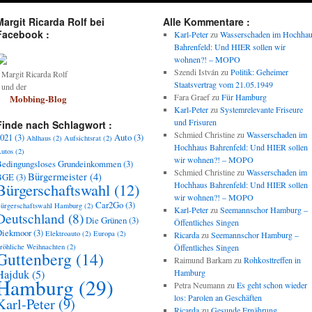
Margit Ricarda Rolf bei
Alle Kommentare :
Facebook :
Karl-Peter
zu
Wasserschaden im Hochha
Bahrenfeld: Und HIER sollen wir
wohnen?! – MOPO
Szendi István
zu
Politik: Geheimer
argit Ricarda Rolf
Staatsvertrag vom 21.05.1949
und der
Fara Graef
zu
Für Hamburg
Mobbing-Blog
Karl-Peter
zu
Systemrelevante Friseure
und Frisuren
Finde nach Schlagwort :
Schmied Christine
zu
Wasserschaden im
021
(3)
Auto
(3)
Ahlhaus
(2)
Aufsichtsrat
(2)
Hochhaus Bahrenfeld: Und HIER sollen
utos
(2)
wir wohnen?! – MOPO
edingungsloses Grundeinkommen
(3)
Schmied Christine
zu
Wasserschaden im
Bürgermeister
(4)
BGE
(3)
Bürgerschaftswahl
(12)
Hochhaus Bahrenfeld: Und HIER sollen
wir wohnen?! – MOPO
Car2Go
(3)
ürgerschaftswahl Hamburg
(2)
Karl-Peter
zu
Seemannschor Hamburg –
Deutschland
(8)
Die Grünen
(3)
Öffentliches Singen
Diekmoor
(3)
Elektroauto
(2)
Europa
(2)
Ricarda
zu
Seemannschor Hamburg –
röhliche Weihnachten
(2)
Öffentliches Singen
Guttenberg
(14)
Raimund Barkam
zu
Rohkosttreffen in
Hajduk
(5)
Hamburg
Hamburg
(29)
Petra Neumann
zu
Es geht schon wieder
los: Parolen an Geschäften
Karl-Peter
(9)
Ricarda
zu
Gesunde Ernährung