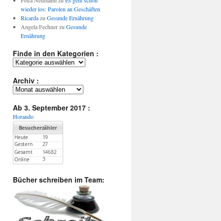
Petra Neumann
zu
Es geht schon
wieder los: Parolen an Geschäften
Ricarda
zu
Gesunde Ernährung
Angela Fechner
zu
Gesunde
Ernährung
Finde in den Kategorien :
Finde
in
den
Archiv :
Kategorien
Archiv
:
:
Ab 3. September 2017 :
Horando
Bücher schreiben im Team: