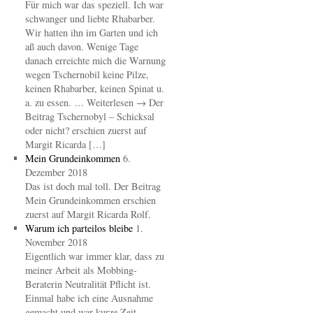
Für mich war das speziell. Ich war
schwanger und liebte Rhabarber.
Wir hatten ihn im Garten und ich
aß auch davon. Wenige Tage
danach erreichte mich die Warnung
wegen Tschernobil keine Pilze,
keinen Rhabarber, keinen Spinat u.
a. zu essen. … Weiterlesen → Der
Beitrag Tschernobyl – Schicksal
oder nicht? erschien zuerst auf
Margit Ricarda […]
Mein Grundeinkommen
6.
Dezember 2018
Das ist doch mal toll. Der Beitrag
Mein Grundeinkommen erschien
zuerst auf Margit Ricarda Rolf.
Warum ich parteilos bleibe
1.
November 2018
Eigentlich war immer klar, dass zu
meiner Arbeit als Mobbing-
Beraterin Neutralität Pflicht ist.
Einmal habe ich eine Ausnahme
gemacht und war kurze Zeit