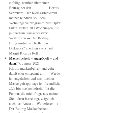
zufällig, nämlich über einen
Beitrag bei den . Hortus-
Schrebern: Der Kleingartenverein
meiner Kindheit soll dem
Wohnungsbauprogramm zum Opfer
fallen. Neben 700 Wohnungen, die
ja durchaus wünschenswert …
Weiterlesen → Der Beitrag
Bürgerinitiative „Rettet das
Diekmoor“ erschien zuerst auf
Margit Ricarda Rolf.
Maskenbefreit – angepöbelt – und
dann?
7. Januar 2021
Ich bin maskenbefreit und gehe
damit eher entspannt um. – Werde
ich angehalten und nach meiner
Maske gefragt, sage ich freundlich:
„Ich bin maskenbefreit.“ Ist die
Person, die mich fragt, aus meiner
Sicht dazu berechtigt, zeige ich
auch das Attest … Weiterlesen →
Der Beitrag Maskenbefreit –