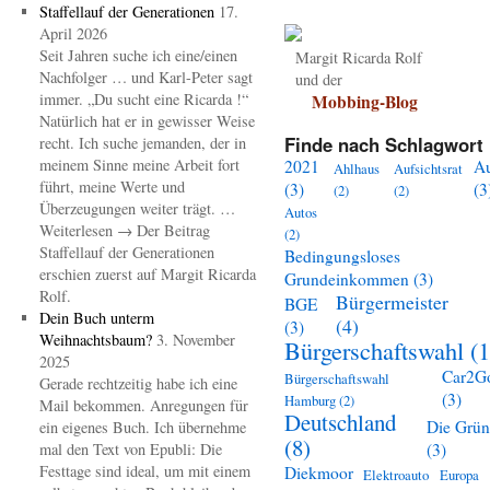
Staffellauf der Generationen
17.
April 2026
Seit Jahren suche ich eine/einen
Margit Ricarda Rolf
Nachfolger … und Karl-Peter sagt
und der
immer. „Du sucht eine Ricarda !“
Mobbing-Blog
Natürlich hat er in gewisser Weise
Finde nach Schlagwort 
recht. Ich suche jemanden, der in
meinem Sinne meine Arbeit fort
2021
A
Ahlhaus
Aufsichtsrat
führt, meine Werte und
(3)
(3
(2)
(2)
Überzeugungen weiter trägt. …
Autos
Weiterlesen → Der Beitrag
(2)
Staffellauf der Generationen
Bedingungsloses
erschien zuerst auf Margit Ricarda
Grundeinkommen
(3)
Rolf.
Bürgermeister
BGE
Dein Buch unterm
(4)
(3)
Weihnachtsbaum?
3. November
Bürgerschaftswahl
(1
2025
Car2G
Bürgerschaftswahl
Gerade rechtzeitig habe ich eine
(3)
Hamburg
(2)
Mail bekommen. Anregungen für
Deutschland
Die Grü
ein eigenes Buch. Ich übernehme
(8)
mal den Text von Epubli: Die
(3)
Festtage sind ideal, um mit einem
Diekmoor
Elektroauto
Europa