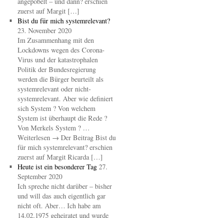
angepöbelt – und dann? erschien
zuerst auf Margit […]
Bist du für mich systemrelevant?
23. November 2020
Im Zusammenhang mit den
Lockdowns wegen des Corona-
Virus und der katastrophalen
Politik der Bundesregierung
werden die Bürger beurteilt als
systemrelevant oder nicht-
systemrelevant. Aber wie definiert
sich System ? Von welchem
System ist überhaupt die Rede ?
Von Merkels System ? …
Weiterlesen → Der Beitrag Bist du
für mich systemrelevant? erschien
zuerst auf Margit Ricarda […]
Heute ist ein besonderer Tag
27.
September 2020
Ich spreche nicht darüber – bisher
und will das auch eigentlich gar
nicht oft. Aber… Ich habe am
14.02.1975 geheiratet und wurde