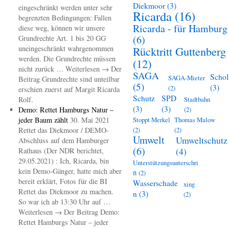
Diekmoor
(3)
eingeschränkt werden unter sehr
Ricarda
(16)
begrenzten Bedingungen: Fallen
Ricarda - für Hamburg
diese weg, können wir unsere
(6)
Grundrechte Art. 1 bis 20 GG
uneingeschränkt wahrgenommen
Rücktritt Guttenberg
werden. Die Grundrechte müssen
(12)
nicht zurück … Weiterlesen → Der
SAGA
Schol
SAGA-Mieter
Beitrag Grundrechte sind unteilbar
(5)
(3)
(2)
erschien zuerst auf Margit Ricarda
Schutz
SPD
Rolf.
Stadtbahn
(3)
(3)
Demo: Rettet Hamburgs Natur –
(2)
jeder Baum zählt
30. Mai 2021
Stoppt Merkel
Thomas Malow
Rettet das Diekmoor / DEMO-
(2)
(2)
Umwelt
Umweltschutz
Abschluss auf dem Hamburger
(6)
(4)
Rathaus (Der NDR berichtet,
29.05.2021) : Ich, Ricarda, bin
Unterstützungsunterschri
kein Demo-Gänger, hatte mich aber
ft
(2)
bereit erklärt, Fotos für die BI
Wasserschade
xing
Rettet das Diekmoor zu machen.
n
(3)
(2)
So war ich ab 13:30 Uhr auf …
Weiterlesen → Der Beitrag Demo:
Rettet Hamburgs Natur – jeder