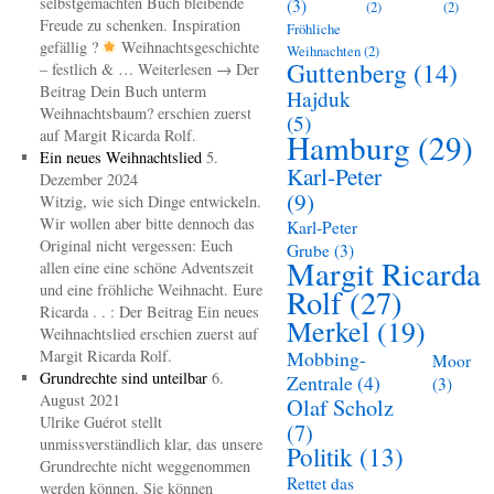
selbstgemachten Buch bleibende
(3)
(2)
(2)
Freude zu schenken. Inspiration
Fröhliche
gefällig ?
Weihnachtsgeschichte
Weihnachten
(2)
Guttenberg
(14)
– festlich & … Weiterlesen → Der
Beitrag Dein Buch unterm
Hajduk
Weihnachtsbaum? erschien zuerst
(5)
auf Margit Ricarda Rolf.
Hamburg
(29)
Ein neues Weihnachtslied
5.
Karl-Peter
Dezember 2024
(9)
Witzig, wie sich Dinge entwickeln.
Wir wollen aber bitte dennoch das
Karl-Peter
Original nicht vergessen: Euch
Grube
(3)
Margit Ricarda
allen eine eine schöne Adventszeit
und eine fröhliche Weihnacht. Eure
Rolf
(27)
Ricarda . . : Der Beitrag Ein neues
Merkel
(19)
Weihnachtslied erschien zuerst auf
Margit Ricarda Rolf.
Mobbing-
Moor
Grundrechte sind unteilbar
6.
Zentrale
(4)
(3)
August 2021
Olaf Scholz
Ulrike Guérot stellt
(7)
unmissverständlich klar, das unsere
Politik
(13)
Grundrechte nicht weggenommen
Rettet das
werden können. Sie können