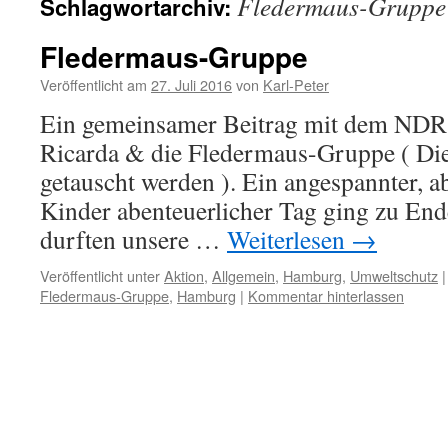
Fledermaus-Gruppe
Schlagwortarchiv:
Fledermaus-Gruppe
Veröffentlicht am
27. Juli 2016
von
Karl-Peter
Ein gemeinsamer Beitrag mit dem NDR: 
Ricarda & die Fledermaus-Gruppe ( Die
getauscht werden ). Ein angespannter, ab
Kinder abenteuerlicher Tag ging zu End
durften unsere …
Weiterlesen
→
Veröffentlicht unter
Aktion
,
Allgemein
,
Hamburg
,
Umweltschutz
|
Fledermaus-Gruppe
,
Hamburg
|
Kommentar hinterlassen