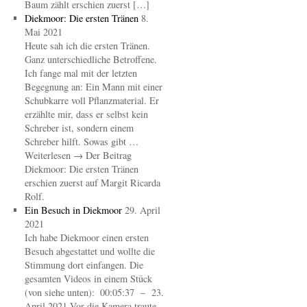
Baum zählt erschien zuerst […]
Diekmoor: Die ersten Tränen
8.
Mai 2021
Heute sah ich die ersten Tränen.
Ganz unterschiedliche Betroffene.
Ich fange mal mit der letzten
Begegnung an: Ein Mann mit einer
Schubkarre voll Pflanzmaterial. Er
erzählte mir, dass er selbst kein
Schreber ist, sondern einem
Schreber hilft. Sowas gibt …
Weiterlesen → Der Beitrag
Diekmoor: Die ersten Tränen
erschien zuerst auf Margit Ricarda
Rolf.
Ein Besuch in Diekmoor
29. April
2021
Ich habe Diekmoor einen ersten
Besuch abgestattet und wollte die
Stimmung dort einfangen. Die
gesamten Videos in einem Stück
(von siehe unten): 00:05:37 – 23.
April 2021 Vor die Kamera traute