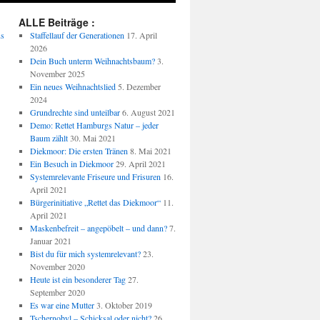
ALLE Beiträge :
us
Staffellauf der Generationen
17. April
2026
Dein Buch unterm Weihnachtsbaum?
3.
November 2025
Ein neues Weihnachtslied
5. Dezember
2024
Grundrechte sind unteilbar
6. August 2021
Demo: Rettet Hamburgs Natur – jeder
Baum zählt
30. Mai 2021
Diekmoor: Die ersten Tränen
8. Mai 2021
Ein Besuch in Diekmoor
29. April 2021
Systemrelevante Friseure und Frisuren
16.
April 2021
Bürgerinitiative „Rettet das Diekmoor“
11.
April 2021
Maskenbefreit – angepöbelt – und dann?
7.
Januar 2021
Bist du für mich systemrelevant?
23.
November 2020
Heute ist ein besonderer Tag
27.
September 2020
Es war eine Mutter
3. Oktober 2019
Tschernobyl – Schicksal oder nicht?
26.