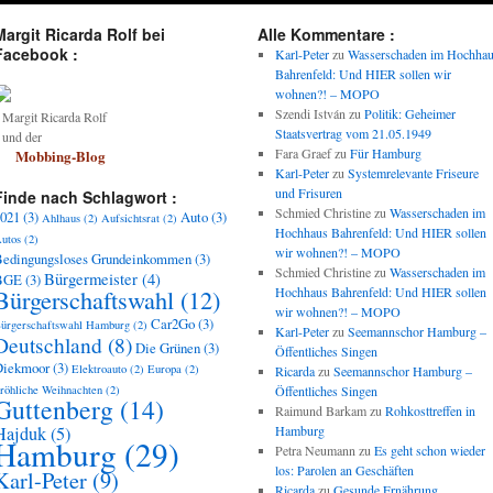
Margit Ricarda Rolf bei
Alle Kommentare :
Facebook :
Karl-Peter
zu
Wasserschaden im Hochha
Bahrenfeld: Und HIER sollen wir
wohnen?! – MOPO
Szendi István
zu
Politik: Geheimer
argit Ricarda Rolf
Staatsvertrag vom 21.05.1949
und der
Fara Graef
zu
Für Hamburg
Mobbing-Blog
Karl-Peter
zu
Systemrelevante Friseure
und Frisuren
Finde nach Schlagwort :
Schmied Christine
zu
Wasserschaden im
021
(3)
Auto
(3)
Ahlhaus
(2)
Aufsichtsrat
(2)
Hochhaus Bahrenfeld: Und HIER sollen
utos
(2)
wir wohnen?! – MOPO
edingungsloses Grundeinkommen
(3)
Schmied Christine
zu
Wasserschaden im
Bürgermeister
(4)
BGE
(3)
Bürgerschaftswahl
(12)
Hochhaus Bahrenfeld: Und HIER sollen
wir wohnen?! – MOPO
Car2Go
(3)
ürgerschaftswahl Hamburg
(2)
Karl-Peter
zu
Seemannschor Hamburg –
Deutschland
(8)
Die Grünen
(3)
Öffentliches Singen
Diekmoor
(3)
Elektroauto
(2)
Europa
(2)
Ricarda
zu
Seemannschor Hamburg –
röhliche Weihnachten
(2)
Öffentliches Singen
Guttenberg
(14)
Raimund Barkam
zu
Rohkosttreffen in
Hajduk
(5)
Hamburg
Hamburg
(29)
Petra Neumann
zu
Es geht schon wieder
los: Parolen an Geschäften
Karl-Peter
(9)
Ricarda
zu
Gesunde Ernährung