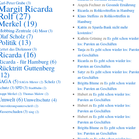
arl-Peter Grube
(3)
Angela Fechner
zu
Gesunde Ernährung
Margit Ricarda
Ricarda
zu
Rohkosttreffen in Hamburg
Rolf
(27)
Klaus Steffens
zu
Rohkosttreffen in
Merkel
(19)
Hamburg
Katrin
zu
Sparda-Bank nicht mehr
Mobbing-Zentrale
(4)
Moor
(3)
kostenlos!
Olaf Scholz
(7)
Kathrin Grüning
zu
Es geht schon wieder
Politik
(13)
los: Parolen an Geschäften
ettet das Diekmoor
(3)
Tanja
zu
Es geht schon wieder los: Parole
Ricarda
(16)
an Geschäften
Ricarda - für Hamburg
(6)
Ricarda
zu
Es geht schon wieder los:
Rücktritt Guttenberg
Parolen an Geschäften
Satyr
zu
Es geht schon wieder los: Parole
(12)
an Geschäften
SAGA
(5)
Scholz
(3)
SAGA-Mieter
(2)
Brigitta Blume
zu
Es geht schon wieder
chutz
(3)
SPD
(3)
Stadtbahn
(2)
los: Parolen an Geschäften
toppt Merkel
(2)
Thomas Malow
(2)
Hubert
zu
Es geht schon wieder los:
Umwelt
(6)
Umweltschutz
(4)
Parolen an Geschäften
Hubert
zu
Es geht schon wieder los:
nterstützungsunterschrift
(2)
Parolen an Geschäften
asserschaden
(3)
xing
(2)
Hubert
zu
Es geht schon wieder los:
Parolen an Geschäften
Brigitta Blume
zu
Es geht schon wieder
los: Parolen an Geschäften
Ricarda
zu
Es geht schon wieder los: