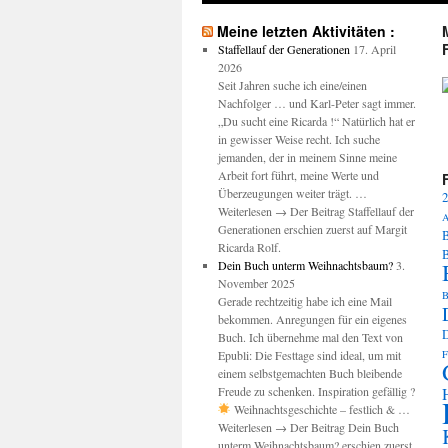
Meine letzten Aktivitäten :
Staffellauf der Generationen
17. April
2026
Seit Jahren suche ich eine/einen
Nachfolger … und Karl-Peter sagt immer.
M
„Du sucht eine Ricarda !“ Natürlich hat er
in gewisser Weise recht. Ich suche
jemanden, der in meinem Sinne meine
Arbeit fort führt, meine Werte und
Überzeugungen weiter trägt. …
2
Weiterlesen → Der Beitrag Staffellauf der
A
Generationen erschien zuerst auf Margit
B
Ricarda Rolf.
Dein Buch unterm Weihnachtsbaum?
3.
November 2025
B
Gerade rechtzeitig habe ich eine Mail
bekommen. Anregungen für ein eigenes
Buch. Ich übernehme mal den Text von
Epubli: Die Festtage sind ideal, um mit
F
einem selbstgemachten Buch bleibende
Freude zu schenken. Inspiration gefällig ?
Weihnachtsgeschichte – festlich & …
Weiterlesen → Der Beitrag Dein Buch
unterm Weihnachtsbaum? erschien zuerst