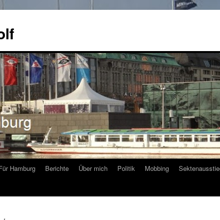
olf
Für Hamburg
Berichte
Über mich
Politik
Mobbing
Sektenausstie