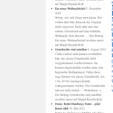
K
auf Margit Ricarda Rolf.
Ein neues Weihnachtslied
5. Dezember
2024
Witzig, wie sich Dinge entwickeln. Wir
wollen aber bitte dennoch das Original
nicht vergessen: Euch allen eine eine
schöne Adventszeit und eine fröhliche
Weihnacht. Eure Ricarda . . : Der Beitrag
R
Ein neues Weihnachtslied erschien zuerst
auf Margit Ricarda Rolf.
Grundrechte sind unteilbar
6. August 2021
Ulrike Guérot stellt unmissverständlich
klar, das unsere Grundrechte nicht
weggenommen werden können. Sie
können eingeschränkt werden unter sehr
S
begrenzten Bedingungen: Fallen diese
weg, können wir unsere Grundrechte Art.
S
1 bis 20 GG uneingeschränkt
wahrgenommen werden. Die Grundrechte
U
müssen nicht zurück … Weiterlesen →
W
Der Beitrag Grundrechte sind unteilbar
erschien zuerst auf Margit Ricarda Rolf.
Demo: Rettet Hamburgs Natur – jeder
Baum zählt
30. Mai 2021
Rettet das Diekmoor / DEMO-Abschluss