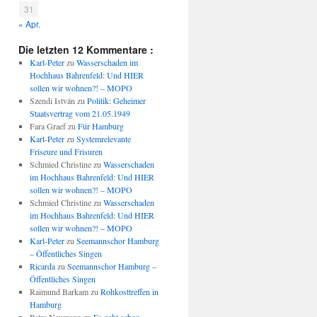
31
« Apr.
Die letzten 12 Kommentare :
Karl-Peter
zu
Wasserschaden im
Hochhaus Bahrenfeld: Und HIER
sollen wir wohnen?! – MOPO
Szendi István
zu
Politik: Geheimer
Staatsvertrag vom 21.05.1949
Fara Graef
zu
Für Hamburg
Karl-Peter
zu
Systemrelevante
Friseure und Frisuren
Schmied Christine
zu
Wasserschaden
im Hochhaus Bahrenfeld: Und HIER
sollen wir wohnen?! – MOPO
Schmied Christine
zu
Wasserschaden
im Hochhaus Bahrenfeld: Und HIER
sollen wir wohnen?! – MOPO
Karl-Peter
zu
Seemannschor Hamburg
– Öffentliches Singen
Ricarda
zu
Seemannschor Hamburg –
Öffentliches Singen
Raimund Barkam
zu
Rohkosttreffen in
Hamburg