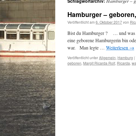
Hamburger – g
Schlagwortarchiv:
Hamburger – geboren,
Veröffentlicht am
6. Oktober 2017
von
Ric
Bist du Hamburger ? … und was fü
eine geborene Hamburgerin bin oder
war. Man legte …
Weiterlesen
→
Veröffentlicht unter
Allgemein
,
Hamburg
|
geboren
,
Margit Ricarda Rolf
,
Ricarda
,
wa