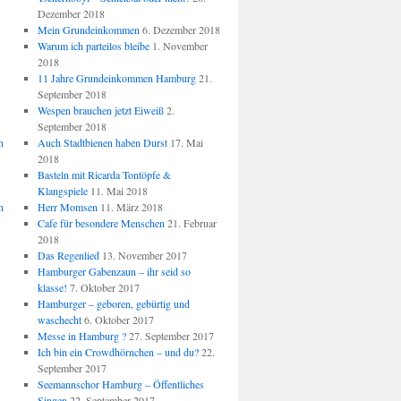
Dezember 2018
Mein Grundeinkommen
6. Dezember 2018
Warum ich parteilos bleibe
1. November
2018
11 Jahre Grundeinkommen Hamburg
21.
September 2018
Wespen brauchen jetzt Eiweiß
2.
September 2018
n
Auch Stadtbienen haben Durst
17. Mai
2018
Basteln mit Ricarda Tontöpfe &
Klangspiele
11. Mai 2018
n
Herr Momsen
11. März 2018
Cafe für besondere Menschen
21. Februar
2018
Das Regenlied
13. November 2017
Hamburger Gabenzaun – ihr seid so
klasse!
7. Oktober 2017
Hamburger – geboren, gebürtig und
waschecht
6. Oktober 2017
Messe in Hamburg ?
27. September 2017
Ich bin ein Crowdhörnchen – und du?
22.
September 2017
Seemannschor Hamburg – Öffentliches
Singen
22. September 2017