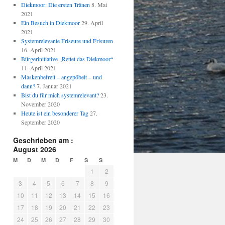
Diekmoor: Die ersten Tränen
8. Mai
2021
Ein Besuch in Diekmoor
29. April
2021
Systemrelevante Friseure und Frisuren
16. April 2021
Bürgerinitiative „Rettet das Diekmoor“
11. April 2021
Maskenbefreit – angepöbelt – und
dann?
7. Januar 2021
Bist du für mich systemrelevant?
23.
November 2020
Heute ist ein besonderer Tag
27.
September 2020
Geschrieben am :
August 2026
M
D
M
D
F
S
S
1
2
3
4
5
6
7
8
9
10
11
12
13
14
15
16
17
18
19
20
21
22
23
24
25
26
27
28
29
30