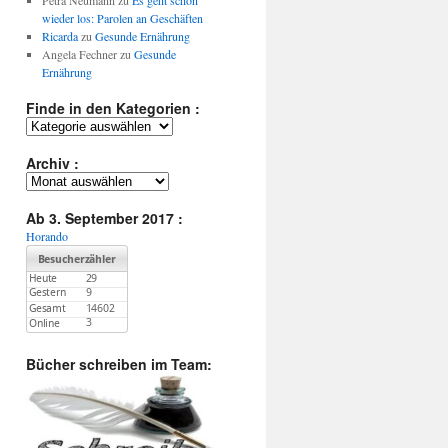
Petra Neumann
zu
Es geht schon
wieder los: Parolen an Geschäften
Ricarda
zu
Gesunde Ernährung
Angela Fechner
zu
Gesunde
Ernährung
Finde in den Kategorien :
Finde
in
den
Archiv :
Kategorien
Archiv
:
:
Ab 3. September 2017 :
Horando
Bücher schreiben im Team: