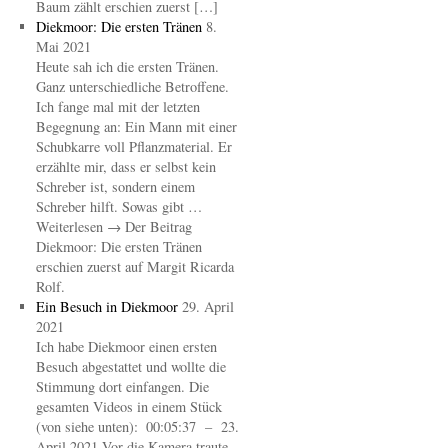
Baum zählt erschien zuerst […]
Diekmoor: Die ersten Tränen
8.
Mai 2021
Heute sah ich die ersten Tränen.
Ganz unterschiedliche Betroffene.
Ich fange mal mit der letzten
Begegnung an: Ein Mann mit einer
Schubkarre voll Pflanzmaterial. Er
erzählte mir, dass er selbst kein
Schreber ist, sondern einem
Schreber hilft. Sowas gibt …
Weiterlesen → Der Beitrag
Diekmoor: Die ersten Tränen
erschien zuerst auf Margit Ricarda
Rolf.
Ein Besuch in Diekmoor
29. April
2021
Ich habe Diekmoor einen ersten
Besuch abgestattet und wollte die
Stimmung dort einfangen. Die
gesamten Videos in einem Stück
(von siehe unten): 00:05:37 – 23.
April 2021 Vor die Kamera traute