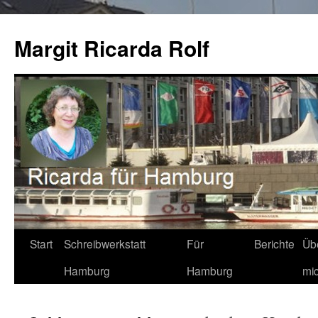
Zum
Inhalt
Margit Ricarda Rolf
springen
Start
Schreibwerkstatt
Für
Berichte
Üb
Hamburg
Hamburg
mi