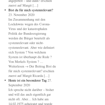
angepöbelt – und dann? erschien
zuerst auf Margit […]
Bist du für mich systemrelevant?
23. November 2020
Im Zusammenhang mit den
Lockdowns wegen des Corona-
Virus und der katastrophalen
Politik der Bundesregierung
werden die Bürger beurteilt als
systemrelevant oder nicht-
systemrelevant. Aber wie definiert
sich System ? Von welchem
System ist überhaupt die Rede ?
Von Merkels System ? …
Weiterlesen → Der Beitrag Bist du
für mich systemrelevant? erschien
zuerst auf Margit Ricarda […]
Heute ist ein besonderer Tag
27.
September 2020
Ich spreche nicht darüber – bisher
und will das auch eigentlich gar
nicht oft. Aber… Ich habe am
14.02.1975 geheiratet und wurde