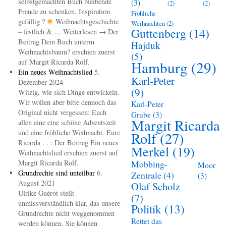
selbstgemachten Buch bleibende
(3)
(2)
(2)
Freude zu schenken. Inspiration
Fröhliche
gefällig ?
Weihnachtsgeschichte
Weihnachten
(2)
Guttenberg
(14)
– festlich & … Weiterlesen → Der
Beitrag Dein Buch unterm
Hajduk
Weihnachtsbaum? erschien zuerst
(5)
auf Margit Ricarda Rolf.
Hamburg
(29)
Ein neues Weihnachtslied
5.
Karl-Peter
Dezember 2024
(9)
Witzig, wie sich Dinge entwickeln.
Wir wollen aber bitte dennoch das
Karl-Peter
Original nicht vergessen: Euch
Grube
(3)
Margit Ricarda
allen eine eine schöne Adventszeit
und eine fröhliche Weihnacht. Eure
Rolf
(27)
Ricarda . . : Der Beitrag Ein neues
Merkel
(19)
Weihnachtslied erschien zuerst auf
Margit Ricarda Rolf.
Mobbing-
Moor
Grundrechte sind unteilbar
6.
Zentrale
(4)
(3)
August 2021
Olaf Scholz
Ulrike Guérot stellt
(7)
unmissverständlich klar, das unsere
Politik
(13)
Grundrechte nicht weggenommen
Rettet das
werden können. Sie können