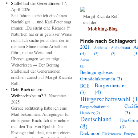
Staffellauf der Generationen
17.
April 2026
Seit Jahren suche ich eine/einen
Margit Ricarda Rolf
Nachfolger … und Karl-Peter sagt
und der
immer. „Du sucht eine Ricarda !“
Mobbing-Blog
Natürlich hat er in gewisser Weise
Finde nach Schlagwort 
recht. Ich suche jemanden, der in
meinem Sinne meine Arbeit fort
2021
A
Ahlhaus
Aufsichtsrat
führt, meine Werte und
(3)
(3
(2)
(2)
Überzeugungen weiter trägt. …
Autos
Weiterlesen → Der Beitrag
(2)
Staffellauf der Generationen
Bedingungsloses
erschien zuerst auf Margit Ricarda
Grundeinkommen
(3)
Rolf.
Bürgermeister
BGE
Dein Buch unterm
(4)
(3)
Weihnachtsbaum?
3. November
Bürgerschaftswahl
(1
2025
Car2G
Bürgerschaftswahl
Gerade rechtzeitig habe ich eine
(3)
Hamburg
(2)
Mail bekommen. Anregungen für
Deutschland
Die Grü
ein eigenes Buch. Ich übernehme
(8)
mal den Text von Epubli: Die
(3)
Festtage sind ideal, um mit einem
Diekmoor
Elektroauto
Europa