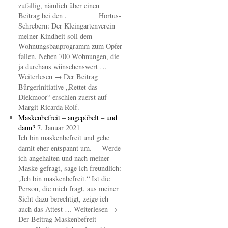
zufällig, nämlich über einen
Beitrag bei den . Hortus-
Schrebern: Der Kleingartenverein
meiner Kindheit soll dem
Wohnungsbauprogramm zum Opfer
fallen. Neben 700 Wohnungen, die
ja durchaus wünschenswert …
Weiterlesen → Der Beitrag
Bürgerinitiative „Rettet das
Diekmoor“ erschien zuerst auf
Margit Ricarda Rolf.
Maskenbefreit – angepöbelt – und
dann?
7. Januar 2021
Ich bin maskenbefreit und gehe
damit eher entspannt um. – Werde
ich angehalten und nach meiner
Maske gefragt, sage ich freundlich:
„Ich bin maskenbefreit.“ Ist die
Person, die mich fragt, aus meiner
Sicht dazu berechtigt, zeige ich
auch das Attest … Weiterlesen →
Der Beitrag Maskenbefreit –