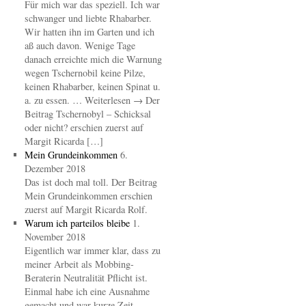
Für mich war das speziell. Ich war
schwanger und liebte Rhabarber.
Wir hatten ihn im Garten und ich
aß auch davon. Wenige Tage
danach erreichte mich die Warnung
wegen Tschernobil keine Pilze,
keinen Rhabarber, keinen Spinat u.
a. zu essen. … Weiterlesen → Der
Beitrag Tschernobyl – Schicksal
oder nicht? erschien zuerst auf
Margit Ricarda […]
Mein Grundeinkommen
6.
Dezember 2018
Das ist doch mal toll. Der Beitrag
Mein Grundeinkommen erschien
zuerst auf Margit Ricarda Rolf.
Warum ich parteilos bleibe
1.
November 2018
Eigentlich war immer klar, dass zu
meiner Arbeit als Mobbing-
Beraterin Neutralität Pflicht ist.
Einmal habe ich eine Ausnahme
gemacht und war kurze Zeit