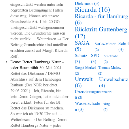
Diekmoor
(3)
eingeschränkt werden unter sehr
Ricarda
(16)
begrenzten Bedingungen: Fallen
Ricarda - für Hamburg
diese weg, können wir unsere
(6)
Grundrechte Art. 1 bis 20 GG
uneingeschränkt wahrgenommen
Rücktritt Guttenberg
werden. Die Grundrechte müssen
(12)
nicht zurück … Weiterlesen → Der
SAGA
Schol
SAGA-Mieter
Beitrag Grundrechte sind unteilbar
(5)
(3)
(2)
erschien zuerst auf Margit Ricarda
Schutz
SPD
Rolf.
Stadtbahn
(3)
(3)
Demo: Rettet Hamburgs Natur –
(2)
jeder Baum zählt
30. Mai 2021
Stoppt Merkel
Thomas Malow
Rettet das Diekmoor / DEMO-
(2)
(2)
Umwelt
Umweltschutz
Abschluss auf dem Hamburger
(6)
(4)
Rathaus (Der NDR berichtet,
29.05.2021) : Ich, Ricarda, bin
Unterstützungsunterschri
kein Demo-Gänger, hatte mich aber
ft
(2)
bereit erklärt, Fotos für die BI
Wasserschade
xing
Rettet das Diekmoor zu machen.
n
(3)
(2)
So war ich ab 13:30 Uhr auf …
Weiterlesen → Der Beitrag Demo:
Rettet Hamburgs Natur – jeder