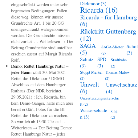
Diekmoor
(3)
eingeschränkt werden unter sehr
Ricarda
(16)
begrenzten Bedingungen: Fallen
Ricarda - für Hamburg
diese weg, können wir unsere
(6)
Grundrechte Art. 1 bis 20 GG
uneingeschränkt wahrgenommen
Rücktritt Guttenberg
werden. Die Grundrechte müssen
(12)
nicht zurück … Weiterlesen → Der
SAGA
Schol
SAGA-Mieter
Beitrag Grundrechte sind unteilbar
(5)
(3)
(2)
erschien zuerst auf Margit Ricarda
Schutz
SPD
Rolf.
Stadtbahn
(3)
(3)
Demo: Rettet Hamburgs Natur –
(2)
jeder Baum zählt
30. Mai 2021
Stoppt Merkel
Thomas Malow
Rettet das Diekmoor / DEMO-
(2)
(2)
Umwelt
Umweltschutz
Abschluss auf dem Hamburger
(6)
(4)
Rathaus (Der NDR berichtet,
29.05.2021) : Ich, Ricarda, bin
Unterstützungsunterschri
kein Demo-Gänger, hatte mich aber
ft
(2)
bereit erklärt, Fotos für die BI
Wasserschade
xing
Rettet das Diekmoor zu machen.
n
(3)
(2)
So war ich ab 13:30 Uhr auf …
Weiterlesen → Der Beitrag Demo:
Rettet Hamburgs Natur – jeder