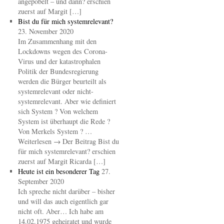
angepöbelt – und dann? erschien
zuerst auf Margit […]
Bist du für mich systemrelevant?
23. November 2020
Im Zusammenhang mit den
Lockdowns wegen des Corona-
Virus und der katastrophalen
Politik der Bundesregierung
werden die Bürger beurteilt als
systemrelevant oder nicht-
systemrelevant. Aber wie definiert
sich System ? Von welchem
System ist überhaupt die Rede ?
Von Merkels System ? …
Weiterlesen → Der Beitrag Bist du
für mich systemrelevant? erschien
zuerst auf Margit Ricarda […]
Heute ist ein besonderer Tag
27.
September 2020
Ich spreche nicht darüber – bisher
und will das auch eigentlich gar
nicht oft. Aber… Ich habe am
14.02.1975 geheiratet und wurde