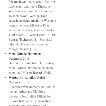
Für mich war das speziell. Ich war
schwanger und liebte Rhabarber.
Wir hatten ihn im Garten und ich
aß auch davon. Wenige Tage
danach erreichte mich die Warnung
wegen Tschernobil keine Pilze,
keinen Rhabarber, keinen Spinat u.
a. zu essen. … Weiterlesen → Der
Beitrag Tschernobyl – Schicksal
oder nicht? erschien zuerst auf
Margit Ricarda […]
Mein Grundeinkommen
6.
Dezember 2018
Das ist doch mal toll. Der Beitrag
Mein Grundeinkommen erschien
zuerst auf Margit Ricarda Rolf.
Warum ich parteilos bleibe
1.
November 2018
Eigentlich war immer klar, dass zu
meiner Arbeit als Mobbing-
Beraterin Neutralität Pflicht ist.
Einmal habe ich eine Ausnahme
gemacht und war kurze Zeit