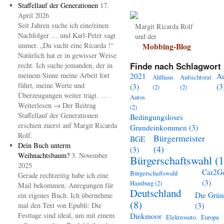
Staffellauf der Generationen
17.
April 2026
Seit Jahren suche ich eine/einen
Margit Ricarda Rolf
Nachfolger … und Karl-Peter sagt
und der
immer. „Du sucht eine Ricarda !“
Mobbing-Blog
Natürlich hat er in gewisser Weise
Finde nach Schlagwort 
recht. Ich suche jemanden, der in
meinem Sinne meine Arbeit fort
2021
A
Ahlhaus
Aufsichtsrat
führt, meine Werte und
(3)
(3
(2)
(2)
Überzeugungen weiter trägt. …
Autos
Weiterlesen → Der Beitrag
(2)
Staffellauf der Generationen
Bedingungsloses
erschien zuerst auf Margit Ricarda
Grundeinkommen
(3)
Rolf.
Bürgermeister
BGE
Dein Buch unterm
(4)
(3)
Weihnachtsbaum?
3. November
Bürgerschaftswahl
(1
2025
Car2G
Bürgerschaftswahl
Gerade rechtzeitig habe ich eine
(3)
Hamburg
(2)
Mail bekommen. Anregungen für
Deutschland
Die Grü
ein eigenes Buch. Ich übernehme
(8)
mal den Text von Epubli: Die
(3)
Festtage sind ideal, um mit einem
Diekmoor
Elektroauto
Europa