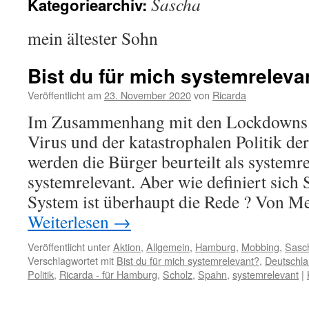
Sascha
Kategoriearchiv:
mein ältester Sohn
Bist du für mich systemreleva
Veröffentlicht am
23. November 2020
von
Ricarda
Im Zusammenhang mit den Lockdowns 
Virus und der katastrophalen Politik d
werden die Bürger beurteilt als systemre
systemrelevant. Aber wie definiert sic
System ist überhaupt die Rede ? Von M
Weiterlesen
→
Veröffentlicht unter
Aktion
,
Allgemein
,
Hamburg
,
Mobbing
,
Sasc
Verschlagwortet mit
Bist du für mich systemrelevant?
,
Deutschl
Politik
,
Ricarda - für Hamburg
,
Scholz
,
Spahn
,
systemrelevant
|