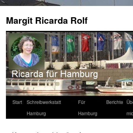
Zum
Inhalt
Margit Ricarda Rolf
springen
Start
Schreibwerkstatt
Für
Berichte
Üb
Hamburg
Hamburg
mi