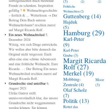
selbstgemachten Buch bleibende
(3)
(2)
(2)
Freude zu schenken. Inspiration
Fröhliche
gefällig ?
Weihnachtsgeschichte
Weihnachten
(2)
Guttenberg
(14)
– festlich & … Weiterlesen → Der
Beitrag Dein Buch unterm
Hajduk
Weihnachtsbaum? erschien zuerst
(5)
auf Margit Ricarda Rolf.
Hamburg
(29)
Ein neues Weihnachtslied
5.
Karl-Peter
Dezember 2024
(9)
Witzig, wie sich Dinge entwickeln.
Wir wollen aber bitte dennoch das
Karl-Peter
Original nicht vergessen: Euch
Grube
(3)
Margit Ricarda
allen eine eine schöne Adventszeit
und eine fröhliche Weihnacht. Eure
Rolf
(27)
Ricarda . . : Der Beitrag Ein neues
Merkel
(19)
Weihnachtslied erschien zuerst auf
Margit Ricarda Rolf.
Mobbing-
Moor
Grundrechte sind unteilbar
6.
Zentrale
(4)
(3)
August 2021
Olaf Scholz
Ulrike Guérot stellt
(7)
unmissverständlich klar, das unsere
Politik
(13)
Grundrechte nicht weggenommen
Rettet das
werden können. Sie können