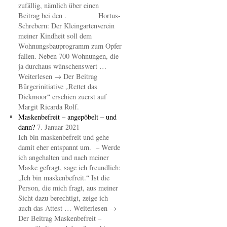
zufällig, nämlich über einen
Beitrag bei den . Hortus-
Schrebern: Der Kleingartenverein
meiner Kindheit soll dem
Wohnungsbauprogramm zum Opfer
fallen. Neben 700 Wohnungen, die
ja durchaus wünschenswert …
Weiterlesen → Der Beitrag
Bürgerinitiative „Rettet das
Diekmoor“ erschien zuerst auf
Margit Ricarda Rolf.
Maskenbefreit – angepöbelt – und
dann?
7. Januar 2021
Ich bin maskenbefreit und gehe
damit eher entspannt um. – Werde
ich angehalten und nach meiner
Maske gefragt, sage ich freundlich:
„Ich bin maskenbefreit.“ Ist die
Person, die mich fragt, aus meiner
Sicht dazu berechtigt, zeige ich
auch das Attest … Weiterlesen →
Der Beitrag Maskenbefreit –