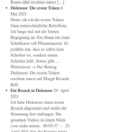
Baum zählt erschien zuerst […]
Diekmoor: Die ersten Tränen
8.
Mai 2021
Heute sah ich die ersten Tränen.
Ganz unterschiedliche Betroffene.
Ich fange mal mit der letzten
Begegnung an: Ein Mann mit einer
Schubkarre voll Pflanzmaterial. Er
erzählte mir, dass er selbst kein
Schreber ist, sondern einem
Schreber hilft. Sowas gibt …
Weiterlesen → Der Beitrag
Diekmoor: Die ersten Tränen
erschien zuerst auf Margit Ricarda
Rolf.
Ein Besuch in Diekmoor
29. April
2021
Ich habe Diekmoor einen ersten
Besuch abgestattet und wollte die
Stimmung dort einfangen. Die
gesamten Videos in einem Stück
(von siehe unten): 00:05:37 – 23.
April 2021 Vor die Kamera traute