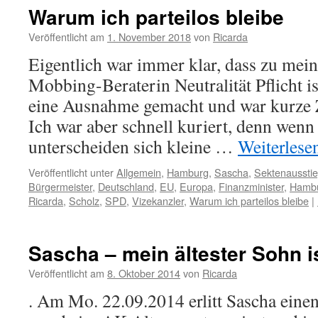
Warum ich parteilos bleibe
Veröffentlicht am
1. November 2018
von
Ricarda
Eigentlich war immer klar, dass zu mein
Mobbing-Beraterin Neutralität Pflicht i
eine Ausnahme gemacht und war kurze Z
Ich war aber schnell kuriert, denn wenn
unterscheiden sich kleine …
Weiterlese
Veröffentlicht unter
Allgemein
,
Hamburg
,
Sascha
,
Sektenaussti
Bürgermeister
,
Deutschland
,
EU
,
Europa
,
Finanzminister
,
Hamb
Ricarda
,
Scholz
,
SPD
,
Vizekanzler
,
Warum ich parteilos bleibe
|
Sascha – mein ältester Sohn is
Veröffentlicht am
8. Oktober 2014
von
Ricarda
. Am Mo. 22.09.2014 erlitt Sascha einen