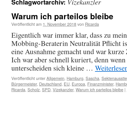
Vizekanzler
Schlagwortarchiv:
Warum ich parteilos bleibe
Veröffentlicht am
1. November 2018
von
Ricarda
Eigentlich war immer klar, dass zu mein
Mobbing-Beraterin Neutralität Pflicht i
eine Ausnahme gemacht und war kurze Z
Ich war aber schnell kuriert, denn wenn
unterscheiden sich kleine …
Weiterlese
Veröffentlicht unter
Allgemein
,
Hamburg
,
Sascha
,
Sektenaussti
Bürgermeister
,
Deutschland
,
EU
,
Europa
,
Finanzminister
,
Hamb
Ricarda
,
Scholz
,
SPD
,
Vizekanzler
,
Warum ich parteilos bleibe
|