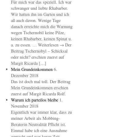
Für mich war das speziell. Ich war
schwanger und liebte Rhabarber.
Wir hatten ihn im Garten und ich
aß auch davon. Wenige Tage
danach erreichte mich die Warnung
wegen Tschernobil keine Pilze,
keinen Rhabarber, keinen Spinat u.
a. zu essen. … Weiterlesen → Der
Beitrag Tschernobyl – Schicksal
oder nicht? erschien zuerst auf
Margit Ricarda […]
Mein Grundeinkommen
6.
Dezember 2018
Das ist doch mal toll. Der Beitrag
Mein Grundeinkommen erschien
zuerst auf Margit Ricarda Rolf.
Warum ich parteilos bleibe
1.
November 2018
Eigentlich war immer klar, dass zu
meiner Arbeit als Mobbing-
Beraterin Neutralität Pflicht ist.
Einmal habe ich eine Ausnahme
gemacht und war kurze Zeit