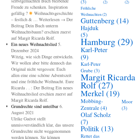
selbstgemachten Buch bleibende
(3)
(2)
(2)
Freude zu schenken. Inspiration
Fröhliche
gefällig ?
Weihnachtsgeschichte
Weihnachten
(2)
Guttenberg
(14)
– festlich & … Weiterlesen → Der
Beitrag Dein Buch unterm
Hajduk
Weihnachtsbaum? erschien zuerst
(5)
auf Margit Ricarda Rolf.
Hamburg
(29)
Ein neues Weihnachtslied
5.
Karl-Peter
Dezember 2024
(9)
Witzig, wie sich Dinge entwickeln.
Wir wollen aber bitte dennoch das
Karl-Peter
Original nicht vergessen: Euch
Grube
(3)
Margit Ricarda
allen eine eine schöne Adventszeit
und eine fröhliche Weihnacht. Eure
Rolf
(27)
Ricarda . . : Der Beitrag Ein neues
Merkel
(19)
Weihnachtslied erschien zuerst auf
Margit Ricarda Rolf.
Mobbing-
Moor
Grundrechte sind unteilbar
6.
Zentrale
(4)
(3)
August 2021
Olaf Scholz
Ulrike Guérot stellt
(7)
unmissverständlich klar, das unsere
Politik
(13)
Grundrechte nicht weggenommen
Rettet das
werden können. Sie können