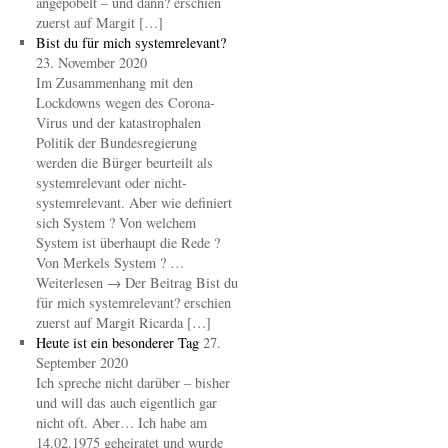
angepöbelt – und dann? erschien
zuerst auf Margit […]
Bist du für mich systemrelevant?
23. November 2020
Im Zusammenhang mit den
Lockdowns wegen des Corona-
Virus und der katastrophalen
Politik der Bundesregierung
werden die Bürger beurteilt als
systemrelevant oder nicht-
systemrelevant. Aber wie definiert
sich System ? Von welchem
System ist überhaupt die Rede ?
Von Merkels System ? …
Weiterlesen → Der Beitrag Bist du
für mich systemrelevant? erschien
zuerst auf Margit Ricarda […]
Heute ist ein besonderer Tag
27.
September 2020
Ich spreche nicht darüber – bisher
und will das auch eigentlich gar
nicht oft. Aber… Ich habe am
14.02.1975 geheiratet und wurde