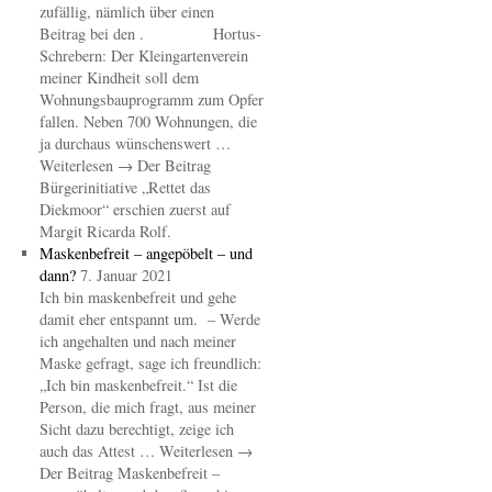
zufällig, nämlich über einen
Beitrag bei den . Hortus-
Schrebern: Der Kleingartenverein
meiner Kindheit soll dem
Wohnungsbauprogramm zum Opfer
fallen. Neben 700 Wohnungen, die
ja durchaus wünschenswert …
Weiterlesen → Der Beitrag
Bürgerinitiative „Rettet das
Diekmoor“ erschien zuerst auf
Margit Ricarda Rolf.
Maskenbefreit – angepöbelt – und
dann?
7. Januar 2021
Ich bin maskenbefreit und gehe
damit eher entspannt um. – Werde
ich angehalten und nach meiner
Maske gefragt, sage ich freundlich:
„Ich bin maskenbefreit.“ Ist die
Person, die mich fragt, aus meiner
Sicht dazu berechtigt, zeige ich
auch das Attest … Weiterlesen →
Der Beitrag Maskenbefreit –