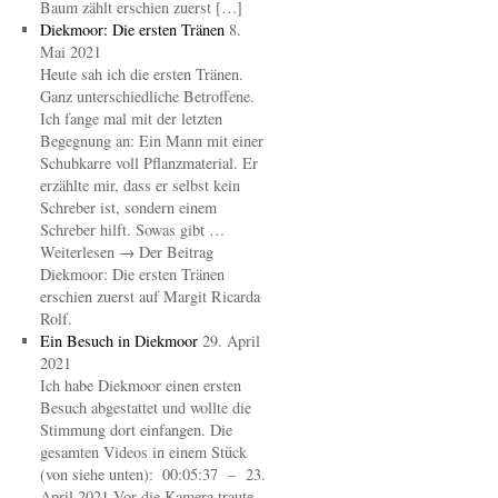
Baum zählt erschien zuerst […]
Diekmoor: Die ersten Tränen
8.
Mai 2021
Heute sah ich die ersten Tränen.
Ganz unterschiedliche Betroffene.
Ich fange mal mit der letzten
Begegnung an: Ein Mann mit einer
Schubkarre voll Pflanzmaterial. Er
erzählte mir, dass er selbst kein
Schreber ist, sondern einem
Schreber hilft. Sowas gibt …
Weiterlesen → Der Beitrag
Diekmoor: Die ersten Tränen
erschien zuerst auf Margit Ricarda
Rolf.
Ein Besuch in Diekmoor
29. April
2021
Ich habe Diekmoor einen ersten
Besuch abgestattet und wollte die
Stimmung dort einfangen. Die
gesamten Videos in einem Stück
(von siehe unten): 00:05:37 – 23.
April 2021 Vor die Kamera traute