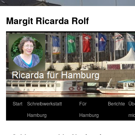
Zum
Inhalt
Margit Ricarda Rolf
springen
Start
Schreibwerkstatt
Für
Berichte
Üb
Hamburg
Hamburg
mi