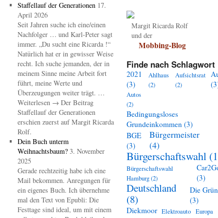
Staffellauf der Generationen
17.
April 2026
Seit Jahren suche ich eine/einen
Margit Ricarda Rolf
Nachfolger … und Karl-Peter sagt
und der
immer. „Du sucht eine Ricarda !“
Mobbing-Blog
Natürlich hat er in gewisser Weise
Finde nach Schlagwort 
recht. Ich suche jemanden, der in
meinem Sinne meine Arbeit fort
2021
A
Ahlhaus
Aufsichtsrat
führt, meine Werte und
(3)
(3
(2)
(2)
Überzeugungen weiter trägt. …
Autos
Weiterlesen → Der Beitrag
(2)
Staffellauf der Generationen
Bedingungsloses
erschien zuerst auf Margit Ricarda
Grundeinkommen
(3)
Rolf.
Bürgermeister
BGE
Dein Buch unterm
(4)
(3)
Weihnachtsbaum?
3. November
Bürgerschaftswahl
(1
2025
Car2G
Bürgerschaftswahl
Gerade rechtzeitig habe ich eine
(3)
Hamburg
(2)
Mail bekommen. Anregungen für
Deutschland
Die Grü
ein eigenes Buch. Ich übernehme
(8)
mal den Text von Epubli: Die
(3)
Festtage sind ideal, um mit einem
Diekmoor
Elektroauto
Europa