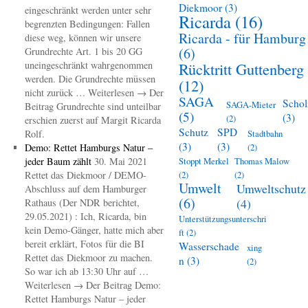
Diekmoor
(3)
eingeschränkt werden unter sehr
Ricarda
(16)
begrenzten Bedingungen: Fallen
Ricarda - für Hamburg
diese weg, können wir unsere
(6)
Grundrechte Art. 1 bis 20 GG
uneingeschränkt wahrgenommen
Rücktritt Guttenberg
werden. Die Grundrechte müssen
(12)
nicht zurück … Weiterlesen → Der
SAGA
Schol
SAGA-Mieter
Beitrag Grundrechte sind unteilbar
(5)
(3)
(2)
erschien zuerst auf Margit Ricarda
Schutz
SPD
Rolf.
Stadtbahn
(3)
(3)
Demo: Rettet Hamburgs Natur –
(2)
jeder Baum zählt
30. Mai 2021
Stoppt Merkel
Thomas Malow
Rettet das Diekmoor / DEMO-
(2)
(2)
Umwelt
Umweltschutz
Abschluss auf dem Hamburger
(6)
(4)
Rathaus (Der NDR berichtet,
29.05.2021) : Ich, Ricarda, bin
Unterstützungsunterschri
kein Demo-Gänger, hatte mich aber
ft
(2)
bereit erklärt, Fotos für die BI
Wasserschade
xing
Rettet das Diekmoor zu machen.
n
(3)
(2)
So war ich ab 13:30 Uhr auf …
Weiterlesen → Der Beitrag Demo:
Rettet Hamburgs Natur – jeder