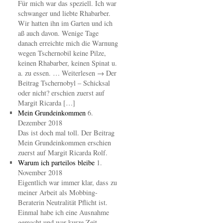
Für mich war das speziell. Ich war
schwanger und liebte Rhabarber.
Wir hatten ihn im Garten und ich
aß auch davon. Wenige Tage
danach erreichte mich die Warnung
wegen Tschernobil keine Pilze,
keinen Rhabarber, keinen Spinat u.
a. zu essen. … Weiterlesen → Der
Beitrag Tschernobyl – Schicksal
oder nicht? erschien zuerst auf
Margit Ricarda […]
Mein Grundeinkommen
6.
Dezember 2018
Das ist doch mal toll. Der Beitrag
Mein Grundeinkommen erschien
zuerst auf Margit Ricarda Rolf.
Warum ich parteilos bleibe
1.
November 2018
Eigentlich war immer klar, dass zu
meiner Arbeit als Mobbing-
Beraterin Neutralität Pflicht ist.
Einmal habe ich eine Ausnahme
gemacht und war kurze Zeit