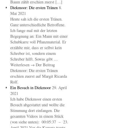
Baum zählt erschien zuerst […]
Diekmoor: Die ersten Tränen
8.
Mai 2021
Heute sah ich die ersten Tränen.
Ganz unterschiedliche Betroffene.
Ich fange mal mit der letzten
Begegnung an: Ein Mann mit einer
Schubkarre voll Pflanzmaterial. Er
erzählte mir, dass er selbst kein
Schreber ist, sondern einem
Schreber hilft. Sowas gibt …
Weiterlesen → Der Beitrag
Diekmoor: Die ersten Tränen
erschien zuerst auf Margit Ricarda
Rolf.
Ein Besuch in Diekmoor
29. April
2021
Ich habe Diekmoor einen ersten
Besuch abgestattet und wollte die
Stimmung dort einfangen. Die
gesamten Videos in einem Stück
(von siehe unten): 00:05:37 – 23.
April 2021 Vor die Kamera traute