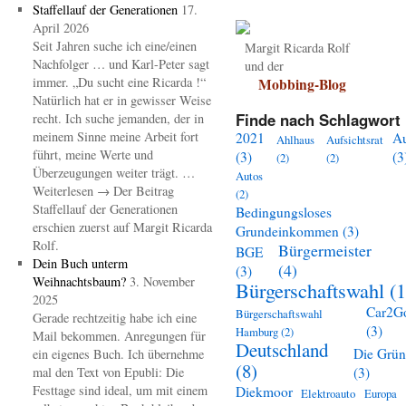
Staffellauf der Generationen
17.
April 2026
Seit Jahren suche ich eine/einen
Margit Ricarda Rolf
Nachfolger … und Karl-Peter sagt
und der
immer. „Du sucht eine Ricarda !“
Mobbing-Blog
Natürlich hat er in gewisser Weise
Finde nach Schlagwort 
recht. Ich suche jemanden, der in
meinem Sinne meine Arbeit fort
2021
A
Ahlhaus
Aufsichtsrat
führt, meine Werte und
(3)
(3
(2)
(2)
Überzeugungen weiter trägt. …
Autos
Weiterlesen → Der Beitrag
(2)
Staffellauf der Generationen
Bedingungsloses
erschien zuerst auf Margit Ricarda
Grundeinkommen
(3)
Rolf.
Bürgermeister
BGE
Dein Buch unterm
(4)
(3)
Weihnachtsbaum?
3. November
Bürgerschaftswahl
(1
2025
Car2G
Bürgerschaftswahl
Gerade rechtzeitig habe ich eine
(3)
Hamburg
(2)
Mail bekommen. Anregungen für
Deutschland
Die Grü
ein eigenes Buch. Ich übernehme
(8)
mal den Text von Epubli: Die
(3)
Festtage sind ideal, um mit einem
Diekmoor
Elektroauto
Europa