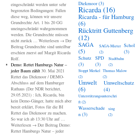
Diekmoor
(3)
eingeschränkt werden unter sehr
Ricarda
(16)
begrenzten Bedingungen: Fallen
Ricarda - für Hamburg
diese weg, können wir unsere
(6)
Grundrechte Art. 1 bis 20 GG
uneingeschränkt wahrgenommen
Rücktritt Guttenberg
werden. Die Grundrechte müssen
(12)
nicht zurück … Weiterlesen → Der
SAGA
Schol
SAGA-Mieter
Beitrag Grundrechte sind unteilbar
(5)
(3)
(2)
erschien zuerst auf Margit Ricarda
Schutz
SPD
Rolf.
Stadtbahn
(3)
(3)
Demo: Rettet Hamburgs Natur –
(2)
jeder Baum zählt
30. Mai 2021
Stoppt Merkel
Thomas Malow
Rettet das Diekmoor / DEMO-
(2)
(2)
Umwelt
Umweltschutz
Abschluss auf dem Hamburger
(6)
(4)
Rathaus (Der NDR berichtet,
29.05.2021) : Ich, Ricarda, bin
Unterstützungsunterschri
kein Demo-Gänger, hatte mich aber
ft
(2)
bereit erklärt, Fotos für die BI
Wasserschade
xing
Rettet das Diekmoor zu machen.
n
(3)
(2)
So war ich ab 13:30 Uhr auf …
Weiterlesen → Der Beitrag Demo:
Rettet Hamburgs Natur – jeder