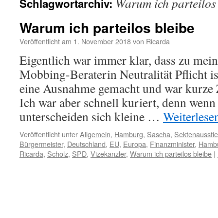
Warum ich parteilos
Schlagwortarchiv:
Warum ich parteilos bleibe
Veröffentlicht am
1. November 2018
von
Ricarda
Eigentlich war immer klar, dass zu mein
Mobbing-Beraterin Neutralität Pflicht i
eine Ausnahme gemacht und war kurze Z
Ich war aber schnell kuriert, denn wenn
unterscheiden sich kleine …
Weiterlese
Veröffentlicht unter
Allgemein
,
Hamburg
,
Sascha
,
Sektenaussti
Bürgermeister
,
Deutschland
,
EU
,
Europa
,
Finanzminister
,
Hamb
Ricarda
,
Scholz
,
SPD
,
Vizekanzler
,
Warum ich parteilos bleibe
|