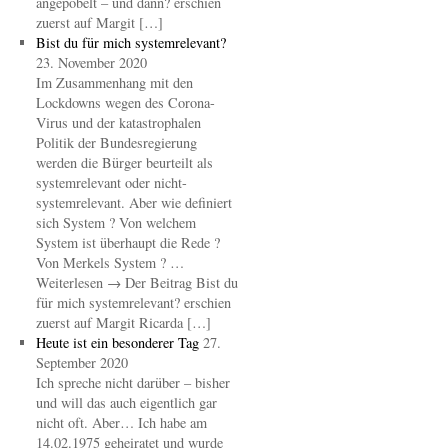
angepöbelt – und dann? erschien
zuerst auf Margit […]
Bist du für mich systemrelevant?
23. November 2020
Im Zusammenhang mit den
Lockdowns wegen des Corona-
Virus und der katastrophalen
Politik der Bundesregierung
werden die Bürger beurteilt als
systemrelevant oder nicht-
systemrelevant. Aber wie definiert
sich System ? Von welchem
System ist überhaupt die Rede ?
Von Merkels System ? …
Weiterlesen → Der Beitrag Bist du
für mich systemrelevant? erschien
zuerst auf Margit Ricarda […]
Heute ist ein besonderer Tag
27.
September 2020
Ich spreche nicht darüber – bisher
und will das auch eigentlich gar
nicht oft. Aber… Ich habe am
14.02.1975 geheiratet und wurde