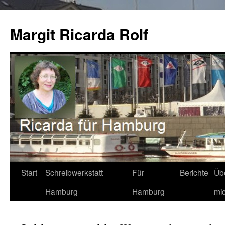
Zum
Inhalt
Margit Ricarda Rolf
springen
Start
Schreibwerkstatt
Für
Berichte
Üb
Hamburg
Hamburg
mi