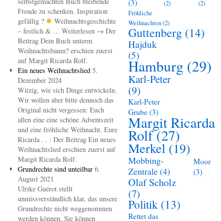
selbstgemachten Buch bleibende
(3)
(2)
(2)
Freude zu schenken. Inspiration
Fröhliche
gefällig ?
Weihnachtsgeschichte
Weihnachten
(2)
Guttenberg
(14)
– festlich & … Weiterlesen → Der
Beitrag Dein Buch unterm
Hajduk
Weihnachtsbaum? erschien zuerst
(5)
auf Margit Ricarda Rolf.
Hamburg
(29)
Ein neues Weihnachtslied
5.
Karl-Peter
Dezember 2024
(9)
Witzig, wie sich Dinge entwickeln.
Wir wollen aber bitte dennoch das
Karl-Peter
Original nicht vergessen: Euch
Grube
(3)
Margit Ricarda
allen eine eine schöne Adventszeit
und eine fröhliche Weihnacht. Eure
Rolf
(27)
Ricarda . . : Der Beitrag Ein neues
Merkel
(19)
Weihnachtslied erschien zuerst auf
Margit Ricarda Rolf.
Mobbing-
Moor
Grundrechte sind unteilbar
6.
Zentrale
(4)
(3)
August 2021
Olaf Scholz
Ulrike Guérot stellt
(7)
unmissverständlich klar, das unsere
Politik
(13)
Grundrechte nicht weggenommen
Rettet das
werden können. Sie können