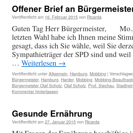
Offener Brief an Bürgermeiste
Veröffentlicht am
16. Februar 2015
von
Ricarda
Guten Tag Herr Bürgermeister, Mo., 
letzten Wahl habe ich Ihnen meine Sti
gesagt, dass ich Sie wähle, weil Sie derze
Sympathieträger der SPD sind und weil 
…
Weiterlesen
→
Veröffentlicht unter
Allgemein
,
Hamburg
,
Mobbing
|
Verschlagwor
Bürgermeister
,
Hamburg
,
Harder
,
Mobbing
,
Mobbing-Beauftragt
Bürgermeister Olaf Scholz
,
Olaf Scholz
,
Prof. Siechau
,
Stadtrei
Kommentar hinterlassen
Gesunde Ernährung
Veröffentlicht am
27. Januar 2015
von
Ricarda