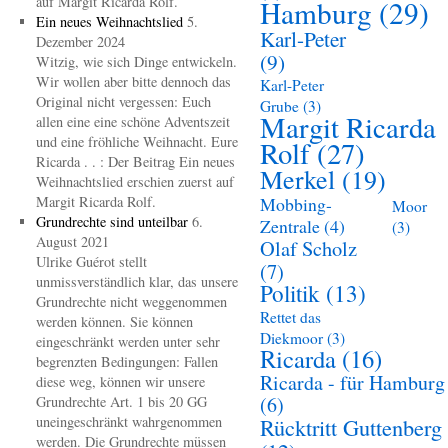
auf Margit Ricarda Rolf.
Hamburg
(29)
Ein neues Weihnachtslied
5.
Karl-Peter
Dezember 2024
(9)
Witzig, wie sich Dinge entwickeln.
Wir wollen aber bitte dennoch das
Karl-Peter
Original nicht vergessen: Euch
Grube
(3)
Margit Ricarda
allen eine eine schöne Adventszeit
und eine fröhliche Weihnacht. Eure
Rolf
(27)
Ricarda . . : Der Beitrag Ein neues
Merkel
(19)
Weihnachtslied erschien zuerst auf
Margit Ricarda Rolf.
Mobbing-
Moor
Grundrechte sind unteilbar
6.
Zentrale
(4)
(3)
August 2021
Olaf Scholz
Ulrike Guérot stellt
(7)
unmissverständlich klar, das unsere
Politik
(13)
Grundrechte nicht weggenommen
Rettet das
werden können. Sie können
Diekmoor
(3)
eingeschränkt werden unter sehr
Ricarda
(16)
begrenzten Bedingungen: Fallen
Ricarda - für Hamburg
diese weg, können wir unsere
(6)
Grundrechte Art. 1 bis 20 GG
uneingeschränkt wahrgenommen
Rücktritt Guttenberg
werden. Die Grundrechte müssen