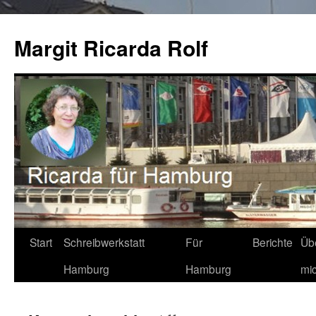
Zum
Inhalt
Margit Ricarda Rolf
springen
Start
Schreibwerkstatt
Für
Berichte
Üb
Hamburg
Hamburg
mi