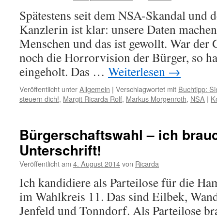
Spätestens seit dem NSA-Skandal und 
Kanzlerin ist klar: unsere Daten mache
Menschen und das ist gewollt. War der
noch die Horrorvision der Bürger, so hat
eingeholt. Das …
Weiterlesen
→
Veröffentlicht unter
Allgemein
|
Verschlagwortet mit
Buchtipp: Si
steuern dich!
,
Margit Ricarda Rolf
,
Markus Morgenroth
,
NSA
|
K
Bürgerschaftswahl – ich brau
Unterschrift!
Veröffentlicht am
4. August 2014
von
Ricarda
Ich kandidiere als Parteilose für die H
im Wahlkreis 11. Das sind Eilbek, Wand
Jenfeld und Tonndorf. Als Parteilose br