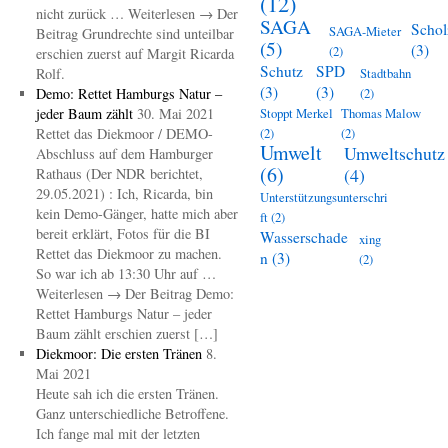
(12)
nicht zurück … Weiterlesen → Der
SAGA
Schol
SAGA-Mieter
Beitrag Grundrechte sind unteilbar
(5)
(3)
(2)
erschien zuerst auf Margit Ricarda
Schutz
SPD
Rolf.
Stadtbahn
(3)
(3)
Demo: Rettet Hamburgs Natur –
(2)
jeder Baum zählt
30. Mai 2021
Stoppt Merkel
Thomas Malow
Rettet das Diekmoor / DEMO-
(2)
(2)
Umwelt
Umweltschutz
Abschluss auf dem Hamburger
(6)
(4)
Rathaus (Der NDR berichtet,
29.05.2021) : Ich, Ricarda, bin
Unterstützungsunterschri
kein Demo-Gänger, hatte mich aber
ft
(2)
bereit erklärt, Fotos für die BI
Wasserschade
xing
Rettet das Diekmoor zu machen.
n
(3)
(2)
So war ich ab 13:30 Uhr auf …
Weiterlesen → Der Beitrag Demo:
Rettet Hamburgs Natur – jeder
Baum zählt erschien zuerst […]
Diekmoor: Die ersten Tränen
8.
Mai 2021
Heute sah ich die ersten Tränen.
Ganz unterschiedliche Betroffene.
Ich fange mal mit der letzten