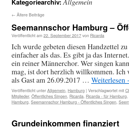
Allgemein
Kategoriearchiv:
←
Ältere Beiträge
Seemannschor Hamburg – Öffe
Veröffentlicht am
22. September 2017
von
Ricarda
Ich wurde gebeten diesen Handzettel zu 
einfacher als das. Es gibt ja das Intern
ein reiner Männerchor. Wer singen kan
mag, ist dort herzlich willkommen. Ich
als Gast am 26.09.2017 …
Weiterlesen
Veröffentlicht unter
Allgemein
,
Hamburg
|
Verschlagwortet mit
C
Mitglieder
,
Öffentliches Singen
,
Ricarda
,
Ricarda - für Hamburg
,
Hamburg
,
Seemannschor Hamburg - Öffentliches Singen
,
Seem
Grundeinkommen finanziert