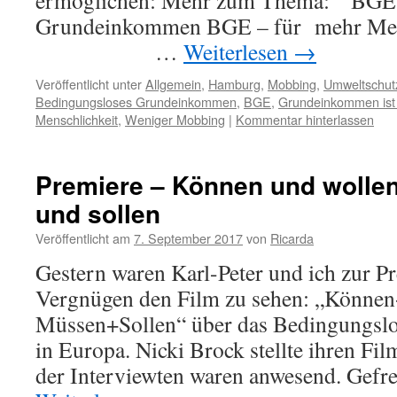
ermöglichen: Mehr zum Thema: BGE 
Grundeinkommen BGE – für mehr
…
Weiterlesen
→
Veröffentlicht unter
Allgemein
,
Hamburg
,
Mobbing
,
Umweltschut
Bedingungsloses Grundeinkommen
,
BGE
,
Grundeinkommen ist 
Menschlichkeit
,
Weniger Mobbing
|
Kommentar hinterlassen
Premiere – Können und wollen
und sollen
Veröffentlicht am
7. September 2017
von
Ricarda
Gestern waren Karl-Peter und ich zur P
Vergnügen den Film zu sehen: „Können
Müssen+Sollen“ über das Bedingungs
in Europa. Nicki Brock stellte ihren Fil
der Interviewten waren anwesend. Gefr