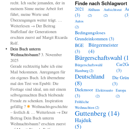
Finde nach Schlagwort 
recht. Ich suche jemanden, der in
meinem Sinne meine Arbeit fort
2021
A
Ahlhaus
Aufsichtsrat
führt, meine Werte und
(3)
(3
(2)
(2)
Überzeugungen weiter trägt. …
Autos
Weiterlesen → Der Beitrag
(2)
Staffellauf der Generationen
Bedingungsloses
erschien zuerst auf Margit Ricarda
Grundeinkommen
(3)
Rolf.
Bürgermeister
BGE
Dein Buch unterm
(4)
(3)
Weihnachtsbaum?
3. November
Bürgerschaftswahl
(1
2025
Car2G
Bürgerschaftswahl
Gerade rechtzeitig habe ich eine
(3)
Hamburg
(2)
Mail bekommen. Anregungen für
Deutschland
Die Grü
ein eigenes Buch. Ich übernehme
(8)
mal den Text von Epubli: Die
(3)
Festtage sind ideal, um mit einem
Diekmoor
Elektroauto
Europa
selbstgemachten Buch bleibende
(3)
(2)
(2)
Freude zu schenken. Inspiration
Fröhliche
gefällig ?
Weihnachtsgeschichte
Weihnachten
(2)
Guttenberg
(14)
– festlich & … Weiterlesen → Der
Beitrag Dein Buch unterm
Hajduk
Weihnachtsbaum? erschien zuerst
(5)